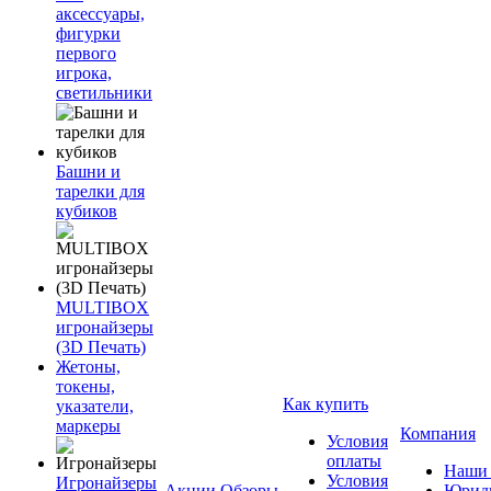
аксессуары,
фигурки
первого
игрока,
светильники
Башни и
тарелки для
кубиков
MULTIBOX
игронайзеры
(3D Печать)
Жетоны,
токены,
Как купить
указатели,
маркеры
Компания
Условия
оплаты
Наши 
Условия
Игронайзеры
Акции
Обзоры
Юриди