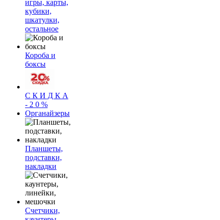
игры, карты,
кубики,
шкатулки,
остальное
Короба и
боксы
С К И Д К А
- 2 0 %
Органайзеры
Планшеты,
подставки,
накладки
Счетчики,
каунтеры,