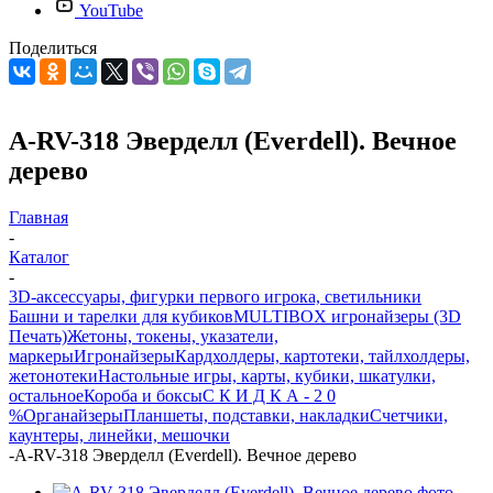
YouTube
Поделиться
A-RV-318 Эверделл (Everdell). Вечное
дерево
Главная
-
Каталог
-
3D-аксессуары, фигурки первого игрока, светильники
Башни и тарелки для кубиков
MULTIBOX игронайзеры (3D
Печать)
Жетоны, токены, указатели,
маркеры
Игронайзеры
Кардхолдеры, картотеки, тайлхолдеры,
жетонотеки
Настольные игры, карты, кубики, шкатулки,
остальное
Короба и боксы
С К И Д К А - 2 0
%
Органайзеры
Планшеты, подставки, накладки
Счетчики,
каунтеры, линейки, мешочки
-
A-RV-318 Эверделл (Everdell). Вечное дерево