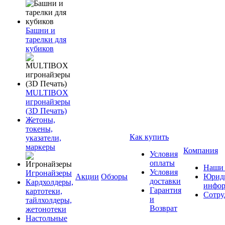
Башни и
тарелки для
кубиков
MULTIBOX
игронайзеры
(3D Печать)
Жетоны,
токены,
Как купить
указатели,
маркеры
Компания
Условия
оплаты
Наши 
Условия
Игронайзеры
Акции
Обзоры
Юриди
доставки
Кардхолдеры,
инфор
Гарантия
картотеки,
Сотру
и
тайлхолдеры,
Возврат
жетонотеки
Настольные