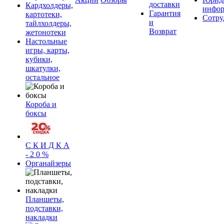
доставки
Кардхолдеры,
инфор
Гарантия
картотеки,
Сотру
и
тайлхолдеры,
Возврат
жетонотеки
Настольные
игры, карты,
кубики,
шкатулки,
остальное
Короба и
боксы
С К И Д К А
- 2 0 %
Органайзеры
Планшеты,
подставки,
накладки