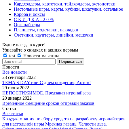
Кардхолдеры, картотеки, тайлхолдеры, жетонотеки
Настольные игры, карты, кубики, шкатулки, остальное
Короба и боксы
С К И Д К А - 2 0 %
Органайзеры
Планшеты, подставки, накладки
Счетчики, каунтеры, линейки, мешочки
Будьте всегда в курсе!
Узнавайте о скидках и акциях первым
test
Новости магазина
Новости
Все новости
23 сентября 2022
TEMA'S DAY или С днем рождения, Артем!
29 июня 2022
НЕПОСТИЖИМОЕ. Предзаказ игронайзера
20 января 2022
Временное смещение сроков отправки заказов
Статьи
Все статьи
Крауд-кампания по сбору средств на разработку игронайзеров
для настольной игры Мрачная гавань. Челюсти льва.