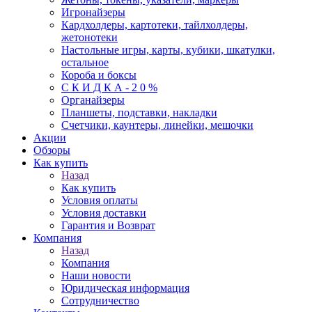
Игронайзеры
Кардхолдеры, картотеки, тайлхолдеры,
жетонотеки
Настольные игры, карты, кубики, шкатулки,
остальное
Короба и боксы
С К И Д К А - 2 0 %
Органайзеры
Планшеты, подставки, накладки
Счетчики, каунтеры, линейки, мешочки
Акции
Обзоры
Как купить
Назад
Как купить
Условия оплаты
Условия доставки
Гарантия и Возврат
Компания
Назад
Компания
Наши новости
Юридическая информация
Сотрудничество