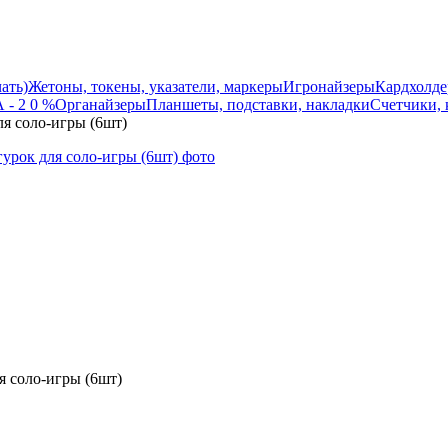
ать)
Жетоны, токены, указатели, маркеры
Игронайзеры
Кардхолде
 - 2 0 %
Органайзеры
Планшеты, подставки, накладки
Счетчики, 
ля соло-игры (6шт)
я соло-игры (6шт)