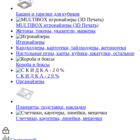
Башни и тарелки для кубиков
MULTIBOX игронайзеры (3D Печать)
Жетоны, токены, указатели, маркеры
Игронайзеры
Кардхолдеры, картотеки, тайлхолдеры, жетонотеки
Настольные игры, карты, кубики, шкатулки, остальное
Короба и боксы
С К И Д К А - 2 0 %
Органайзеры
Планшеты, подставки, накладки
Счетчики, каунтеры, линейки, мешочки
Сравнение
0