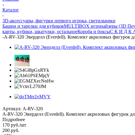
-
Каталог
-
3D-аксессуары, фигурки первого игрока, светильники
Башни и тарелки для кубиков
MULTIBOX игронайзеры (3D Печ
карты, кубики, шкатулки, остальное
Короба и боксы
С К И Д К А
-
A-RV-320 Эверделл (Everdell). Комплект акриловых фигурок д
Артикул:
A-RV-320
А-RV-320 Эверделл (Everdell). Комплект акриловых фигурок дл
Подробнее
170
руб.
/шт
200
руб.