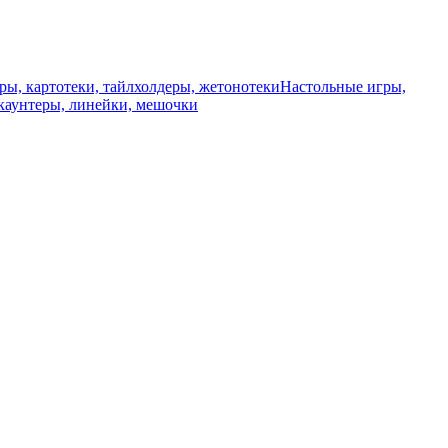
ры, картотеки, тайлхолдеры, жетонотеки
Настольные игры,
каунтеры, линейки, мешочки