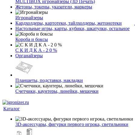
MULTIBOX игронайзеры (3D Печать)
Жетоны, токены, указатели, маркеры
Игронайзеры
Кардхолдеры, картотеки, тайлхолдеры, жетонотеки
Настольные игры, карты, кубики, шкатулки, остальное
Короба и боксы
С К И Д К А - 2 0 %
Органайзеры
Планшеты, подставки, накладки
Счетчики, каунтеры, линейки, мешочки
Каталог
3D-аксессуары, фигурки первого игрока, светильники