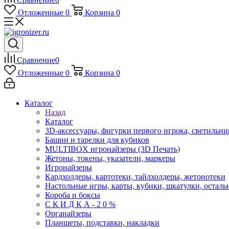
Отложенные
0
Корзина
0
Сравнение
0
Отложенные
0
Корзина
0
Каталог
Назад
Каталог
3D-аксессуары, фигурки первого игрока, светильни
Башни и тарелки для кубиков
MULTIBOX игронайзеры (3D Печать)
Жетоны, токены, указатели, маркеры
Игронайзеры
Кардхолдеры, картотеки, тайлхолдеры, жетонотеки
Настольные игры, карты, кубики, шкатулки, осталь
Короба и боксы
С К И Д К А - 2 0 %
Органайзеры
Планшеты, подставки, накладки