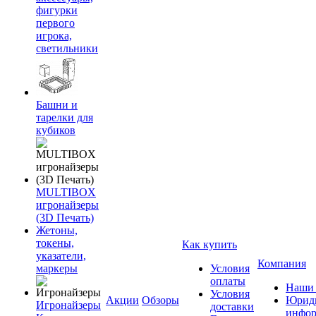
фигурки
первого
игрока,
светильники
Башни и
тарелки для
кубиков
MULTIBOX
игронайзеры
(3D Печать)
Жетоны,
токены,
Как купить
указатели,
Компания
маркеры
Условия
оплаты
Наши 
Условия
Акции
Обзоры
Юриди
Игронайзеры
доставки
инфор