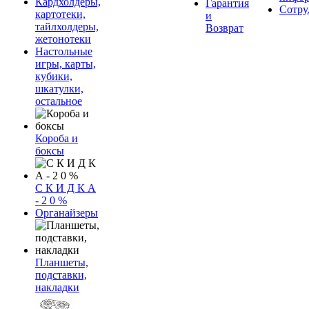
Кардхолдеры,
Гарантия
Сотру
картотеки,
и
тайлхолдеры,
Возврат
жетонотеки
Настольные
игры, карты,
кубики,
шкатулки,
остальное
Короба и
боксы
С К И Д К А
- 2 0 %
Органайзеры
Планшеты,
подставки,
накладки