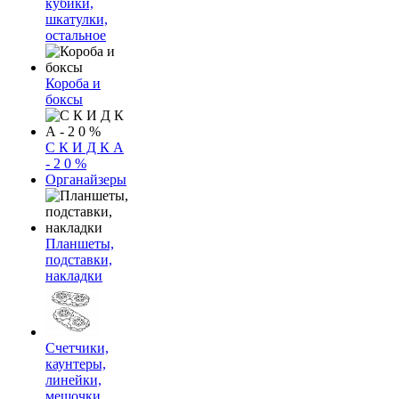
кубики,
шкатулки,
остальное
Короба и
боксы
С К И Д К А
- 2 0 %
Органайзеры
Планшеты,
подставки,
накладки
Счетчики,
каунтеры,
линейки,
мешочки