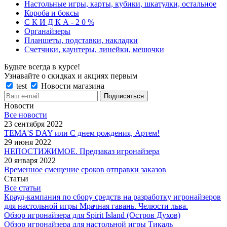
Настольные игры, карты, кубики, шкатулки, остальное
Короба и боксы
С К И Д К А - 2 0 %
Органайзеры
Планшеты, подставки, накладки
Счетчики, каунтеры, линейки, мешочки
Будьте всегда в курсе!
Узнавайте о скидках и акциях первым
test
Новости магазина
Новости
Все новости
23 сентября 2022
TEMA'S DAY или С днем рождения, Артем!
29 июня 2022
НЕПОСТИЖИМОЕ. Предзаказ игронайзера
20 января 2022
Временное смещение сроков отправки заказов
Статьи
Все статьи
Крауд-кампания по сбору средств на разработку игронайзеров
для настольной игры Мрачная гавань. Челюсти льва.
Обзор игронайзера для Spirit Island (Остров Духов)
Обзор игронайзера для настольной игры Тикаль