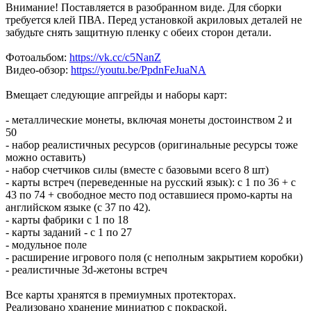
Внимание! Поставляется в разобранном виде. Для сборки
требуется клей ПВА. Перед установкой акриловых деталей не
забудьте снять защитную пленку с обеих сторон детали.
Фотоальбом:
https://vk.cc/c5NanZ
Видео-обзор:
https://youtu.be/PpdnFeJuaNA
Вмещает следующие апгрейды и наборы карт:
- металлические монеты, включая монеты достоинством 2 и
50
- набор реалистичных ресурсов (оригинальные ресурсы тоже
можно оставить)
- набор счетчиков силы (вместе с базовыми всего 8 шт)
- карты встреч (переведенные на русский язык): с 1 по 36 + с
43 по 74 + свободное место под оставшиеся промо-карты на
английском языке (с 37 по 42).
- карты фабрики с 1 по 18
- карты заданий - с 1 по 27
- модульное поле
- расширение игрового поля (с неполным закрытием коробки)
- реалистичные 3d-жетоны встреч
Все карты хранятся в премиумных протекторах.
Реализовано хранение миниатюр с покраской.