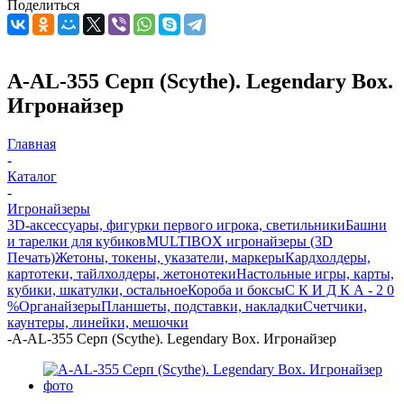
Поделиться
A-AL-355 Серп (Scythe). Legendary Box.
Игронайзер
Главная
-
Каталог
-
Игронайзеры
3D-аксессуары, фигурки первого игрока, светильники
Башни
и тарелки для кубиков
MULTIBOX игронайзеры (3D
Печать)
Жетоны, токены, указатели, маркеры
Кардхолдеры,
картотеки, тайлхолдеры, жетонотеки
Настольные игры, карты,
кубики, шкатулки, остальное
Короба и боксы
С К И Д К А - 2 0
%
Органайзеры
Планшеты, подставки, накладки
Счетчики,
каунтеры, линейки, мешочки
-
A-AL-355 Серп (Scythe). Legendary Box. Игронайзер