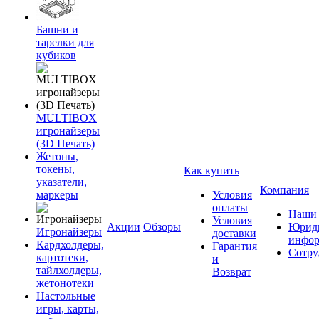
Башни и
тарелки для
кубиков
MULTIBOX
игронайзеры
(3D Печать)
Жетоны,
токены,
Как купить
указатели,
Компания
маркеры
Условия
оплаты
Наши 
Условия
Акции
Обзоры
Юриди
Игронайзеры
доставки
инфор
Кардхолдеры,
Гарантия
Сотру
картотеки,
и
тайлхолдеры,
Возврат
жетонотеки
Настольные
игры, карты,