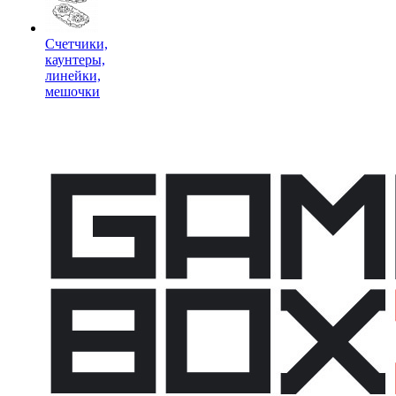
Счетчики,
каунтеры,
линейки,
мешочки