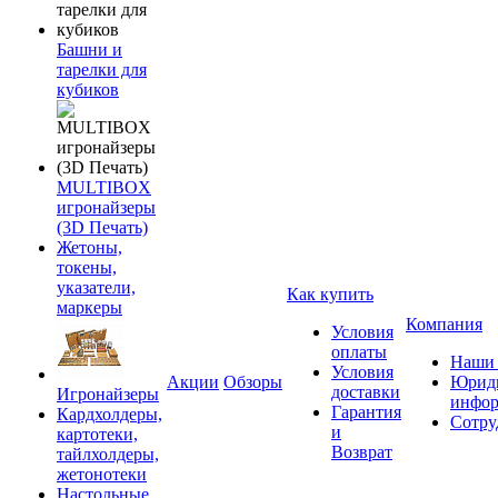
Башни и
тарелки для
кубиков
MULTIBOX
игронайзеры
(3D Печать)
Жетоны,
токены,
указатели,
Как купить
маркеры
Компания
Условия
оплаты
Наши 
Условия
Акции
Обзоры
Юриди
доставки
Игронайзеры
инфор
Гарантия
Кардхолдеры,
Сотру
и
картотеки,
Возврат
тайлхолдеры,
жетонотеки
Настольные