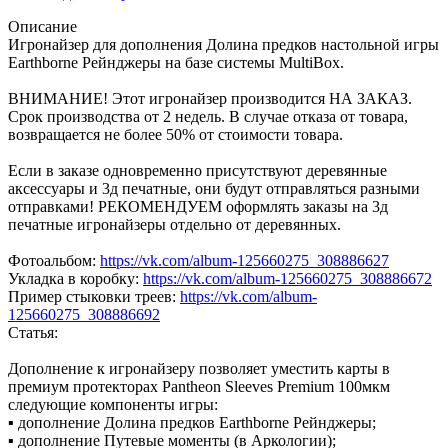
Описание
Игронайзер для дополнения Долина предков настольной игры
Earthborne Рейнджеры на базе системы MultiBox.
ВНИМАНИЕ! Этот игронайзер производится НА ЗАКАЗ.
Срок производства от 2 недель. В случае отказа от товара,
возвращается не более 50% от стоимости товара.
Если в заказе одновременно присутствуют деревянные
аксессуары и 3д печатные, они будут отправляться разными
отправками! РЕКОМЕНДУЕМ оформлять заказы на 3д
печатные игронайзеры отдельно от деревянных.
Фотоальбом:
https://vk.com/album-125660275_308886627
Укладка в коробку:
https://vk.com/album-125660275_308886672
Пример стыковки треев:
https://vk.com/album-
125660275_308886692
Статья:
Дополнение к игронайзеру позволяет уместить карты в
премиум протекторах Pantheon Sleeves Premium 100мкм
следующие компоненты игры:
▪ дополнение Долина предков Earthborne Рейнджеры;
▪ дополнение Путевые моменты (в Аркологии);