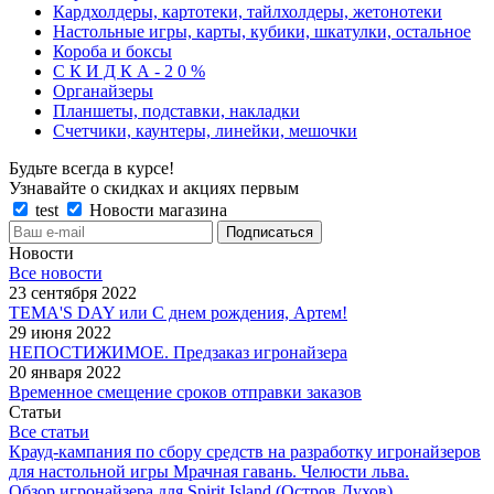
Кардхолдеры, картотеки, тайлхолдеры, жетонотеки
Настольные игры, карты, кубики, шкатулки, остальное
Короба и боксы
С К И Д К А - 2 0 %
Органайзеры
Планшеты, подставки, накладки
Счетчики, каунтеры, линейки, мешочки
Будьте всегда в курсе!
Узнавайте о скидках и акциях первым
test
Новости магазина
Новости
Все новости
23 сентября 2022
TEMA'S DAY или С днем рождения, Артем!
29 июня 2022
НЕПОСТИЖИМОЕ. Предзаказ игронайзера
20 января 2022
Временное смещение сроков отправки заказов
Статьи
Все статьи
Крауд-кампания по сбору средств на разработку игронайзеров
для настольной игры Мрачная гавань. Челюсти льва.
Обзор игронайзера для Spirit Island (Остров Духов)