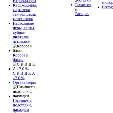
доставки
Игронайзеры
инфор
Гарантия
Кардхолдеры,
Сотру
и
картотеки,
Возврат
тайлхолдеры,
жетонотеки
Настольные
игры, карты,
кубики,
шкатулки,
остальное
Короба и
боксы
С К И Д К А
- 2 0 %
Органайзеры
Планшеты,
подставки,
накладки