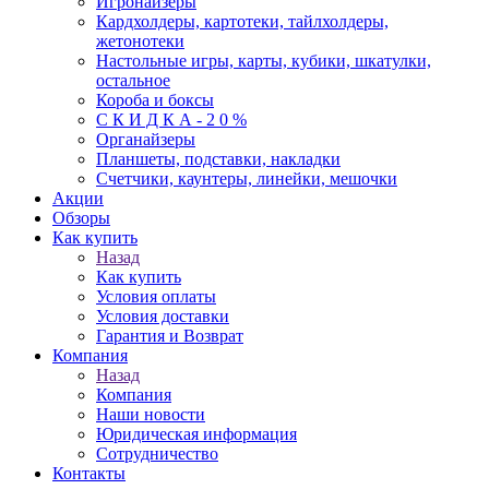
Игронайзеры
Кардхолдеры, картотеки, тайлхолдеры,
жетонотеки
Настольные игры, карты, кубики, шкатулки,
остальное
Короба и боксы
С К И Д К А - 2 0 %
Органайзеры
Планшеты, подставки, накладки
Счетчики, каунтеры, линейки, мешочки
Акции
Обзоры
Как купить
Назад
Как купить
Условия оплаты
Условия доставки
Гарантия и Возврат
Компания
Назад
Компания
Наши новости
Юридическая информация
Сотрудничество
Контакты