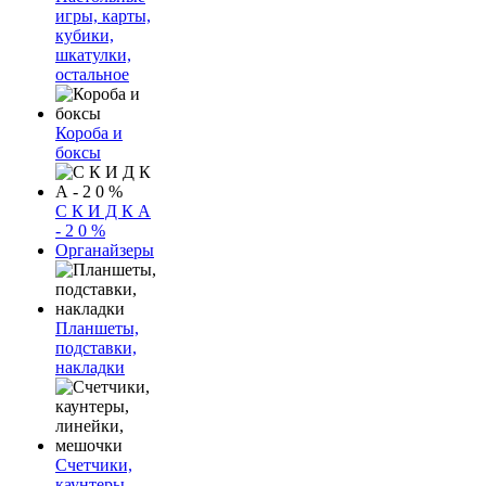
игры, карты,
кубики,
шкатулки,
остальное
Короба и
боксы
С К И Д К А
- 2 0 %
Органайзеры
Планшеты,
подставки,
накладки
Счетчики,
каунтеры,