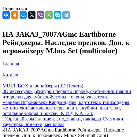
Поделиться
НА ЗАКАЗ_7007AGmc Earthborne
Рейнджеры. Наследие предков. Доп. к
игронайзеру M.box Set (multicolor)
Главная
-
Каталог
-
MULTIBOX игронайзеры (3D Печать)
3D-аксессуары, фигурки первого игрока, светильники
Башни
и тарелки для кубиков
Жетоны, токены, указатели,
маркеры
Игронайзеры
Кардхолдеры, картотеки, тайлхолдеры,
жетонотеки
Настольные игры, карты, кубики, шкатулки,
остальное
Короба и боксы
С К И Д К А - 2 0
%
Органайзеры
Планшеты, подставки, накладки
Счетчики,
каунтеры, линейки, мешочки
-
НА ЗАКАЗ_7007AGmc Earthborne Рейнджеры. Наследие
предков. Доп. к игронайзеру M.box Set (multicolor)