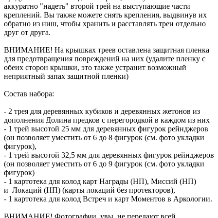
аккуратно "надеть" второй трей на выступающие части
креплений. Вы также можете снять крепления, выдвинув их
обратно из ниш, чтобы хранить и расставлять треи отдельно
друг от друга.
ВНИМАНИЕ! На крышках треев оставлена защитная пленка
для предотвращения повреждений на них (удалите пленку с
обеих сторон крышки, это также устранит возможный
неприятный запах защитной пленки)
Состав набора:
- 2 трея для деревянных кубиков и деревянных жетонов из
дополнения Долина предков с перегородкой в каждом из них
- 1 трей высотой 25 мм для деревянных фигурок рейнджеров
(он позволяет уместить от 6 до 8 фигурок (см. фото укладки
фигурок),
- 1 трей высотой 32,5 мм для деревянных фигурок рейнджеров
(он позволяет уместить от 6 до 9 фигурок (см. фото укладки
фигурок)
- 1 картотека для колод карт Награды (НП), Миссий (НП)
и Локаций (НП) (карты локаций без протекторов),
- 1 картотека для колод Встреч и карт Моментов в Аркологии.
ВНИМАНИЕ! Фотографии, увы, не передают всей