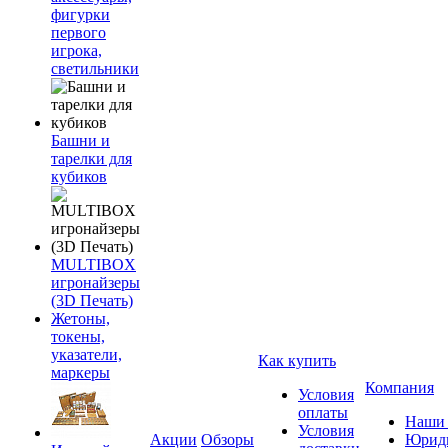
фигурки
первого
игрока,
светильники
Башни и
тарелки для
кубиков
MULTIBOX
игронайзеры
(3D Печать)
Жетоны,
токены,
указатели,
Как купить
маркеры
Компания
Условия
оплаты
Наши 
Условия
Акции
Обзоры
Юриди