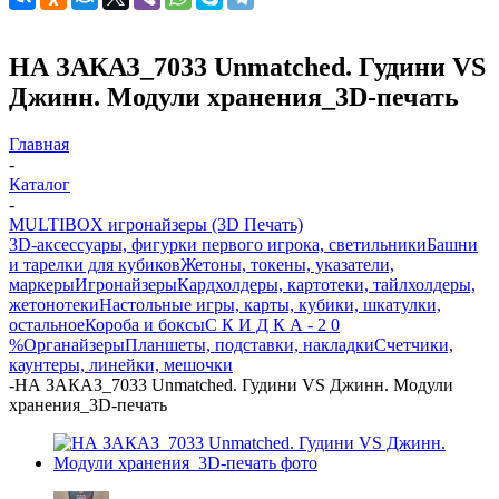
НА ЗАКАЗ_7033 Unmatched. Гудини VS
Джинн. Модули хранения_3D-печать
Главная
-
Каталог
-
MULTIBOX игронайзеры (3D Печать)
3D-аксессуары, фигурки первого игрока, светильники
Башни
и тарелки для кубиков
Жетоны, токены, указатели,
маркеры
Игронайзеры
Кардхолдеры, картотеки, тайлхолдеры,
жетонотеки
Настольные игры, карты, кубики, шкатулки,
остальное
Короба и боксы
С К И Д К А - 2 0
%
Органайзеры
Планшеты, подставки, накладки
Счетчики,
каунтеры, линейки, мешочки
-
НА ЗАКАЗ_7033 Unmatched. Гудини VS Джинн. Модули
хранения_3D-печать