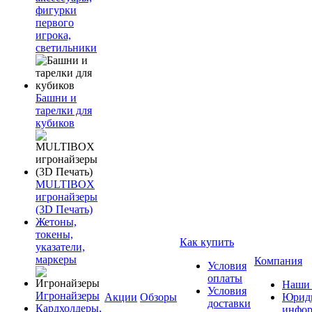
фигурки
первого
игрока,
светильники
Башни и
тарелки для
кубиков
MULTIBOX
игронайзеры
(3D Печать)
Жетоны,
токены,
Как купить
указатели,
маркеры
Компания
Условия
оплаты
Наши 
Условия
Игронайзеры
Акции
Обзоры
Юриди
доставки
Кардхолдеры,
инфор