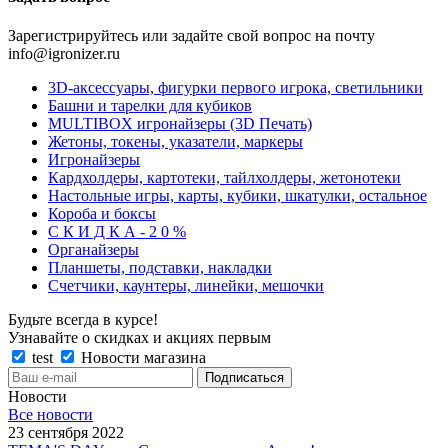
Зарегистрируйтесь или задайте свой вопрос на почту
info@igronizer.ru
3D-аксессуары, фигурки первого игрока, светильники
Башни и тарелки для кубиков
MULTIBOX игронайзеры (3D Печать)
Жетоны, токены, указатели, маркеры
Игронайзеры
Кардхолдеры, картотеки, тайлхолдеры, жетонотеки
Настольные игры, карты, кубики, шкатулки, остальное
Короба и боксы
С К И Д К А - 2 0 %
Органайзеры
Планшеты, подставки, накладки
Счетчики, каунтеры, линейки, мешочки
Будьте всегда в курсе!
Узнавайте о скидках и акциях первым
test
Новости магазина
Новости
Все новости
23 сентября 2022