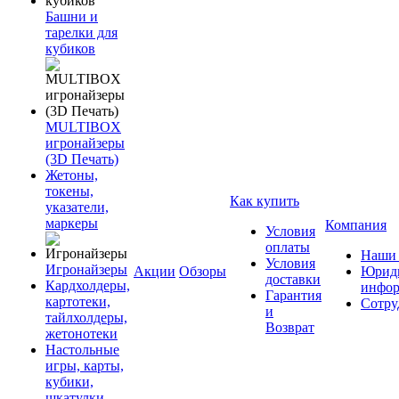
Башни и
тарелки для
кубиков
MULTIBOX
игронайзеры
(3D Печать)
Жетоны,
токены,
Как купить
указатели,
маркеры
Компания
Условия
оплаты
Наши 
Условия
Игронайзеры
Акции
Обзоры
Юриди
доставки
Кардхолдеры,
инфор
Гарантия
картотеки,
Сотру
и
тайлхолдеры,
Возврат
жетонотеки
Настольные
игры, карты,
кубики,
шкатулки,