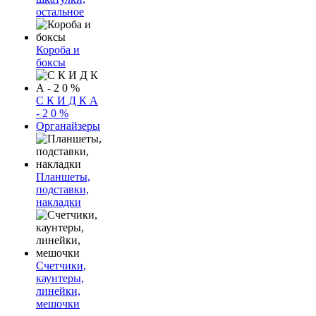
остальное
Короба и
боксы
С К И Д К А
- 2 0 %
Органайзеры
Планшеты,
подставки,
накладки
Счетчики,
каунтеры,
линейки,
мешочки