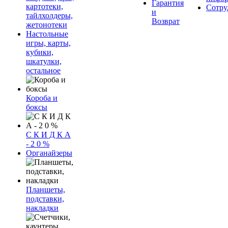
Гарантия
картотеки,
Сотру
и
тайлхолдеры,
Возврат
жетонотеки
Настольные
игры, карты,
кубики,
шкатулки,
остальное
Короба и
боксы
С К И Д К А
- 2 0 %
Органайзеры
Планшеты,
подставки,
накладки