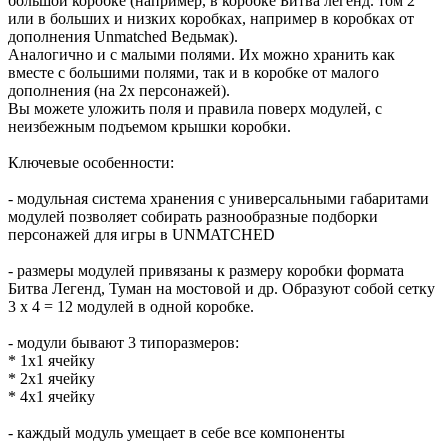
большой коробке (например, в коробке Битва легенд. том 2
или в больших и низких коробках, например в коробках от
дополнения Unmatched Ведьмак).
Аналогично и с малыми полями. Их можно хранить как
вместе с большими полями, так и в коробке от малого
дополнения (на 2х персонажей).
Вы можете уложить поля и правила поверх модулей, с
неизбежным подъемом крышки коробки.
Ключевые особенности:
- модульная система хранения с универсальными габаритами
модулей позволяет собирать разнообразные подборки
персонажей для игры в UNMATCHED
- размеры модулей привязаны к размеру коробки формата
Битва Легенд, Туман на мостовой и др. Образуют собой сетку
3 х 4 = 12 модулей в одной коробке.
- модули бывают 3 типоразмеров:
* 1х1 ячейку
* 2х1 ячейку
* 4х1 ячейку
- каждый модуль умещает в себе все компоненты