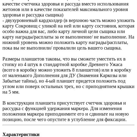
качестве счетчика здоровья и рассуда вместо использования
жетонов или в качестве показателей максимального уровня
здоровья и рассудка сыщика)
- двухуровневый кардхолдер (в верхнюю часть можно уложить
карту Сокровищ с уликой на ней или карту состояния, которая
особо важна для вас, либо карту личной цели сыщика или
карту награды/расплаты за ее выполнение/ не выполнение. На
нижний уровень можно положить карту награды/расплаты,
пока вы не выполнили/ провалили цель вашего сыщика.
Размеры планшетов таковы, что вы сможете уместить их в
стопку из 4 штук в стандартной коробке Древнего Ужаса
(всего в коробку можно уложить 8 планшетов) или в коробку
от маленького Дополнения для ДУ (Знамения Каркозы или
Забытые тайны), но 4-ый планшет придется положить под
углом или поверх остальных трех, но с приподнятием крышки
на 5 мм.
В конструкции планшета присутствует счетчик здоровья и
рассудка с функцией удержания маркера. Для изменения
положения маркера приподнимите его и сдвиньте на новую
позицию, после чего опустите в углубление для фиксации.
Характеристики