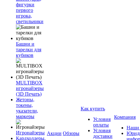
фигурки
первого
игрока,
светильники
Башни и
тарелки для
кубиков
MULTIBOX
игронайзеры
(3D Печать)
Жетоны,
токены,
Как купить
указатели,
маркеры
Компания
Условия
оплаты
Наши 
Условия
Игронайзеры
Акции
Обзоры
Юриди
доставки
Кардхолдеры,
инфор