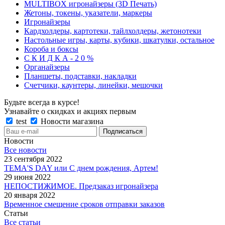
MULTIBOX игронайзеры (3D Печать)
Жетоны, токены, указатели, маркеры
Игронайзеры
Кардхолдеры, картотеки, тайлхолдеры, жетонотеки
Настольные игры, карты, кубики, шкатулки, остальное
Короба и боксы
С К И Д К А - 2 0 %
Органайзеры
Планшеты, подставки, накладки
Счетчики, каунтеры, линейки, мешочки
Будьте всегда в курсе!
Узнавайте о скидках и акциях первым
test
Новости магазина
Новости
Все новости
23 сентября 2022
TEMA'S DAY или С днем рождения, Артем!
29 июня 2022
НЕПОСТИЖИМОЕ. Предзаказ игронайзера
20 января 2022
Временное смещение сроков отправки заказов
Статьи
Все статьи