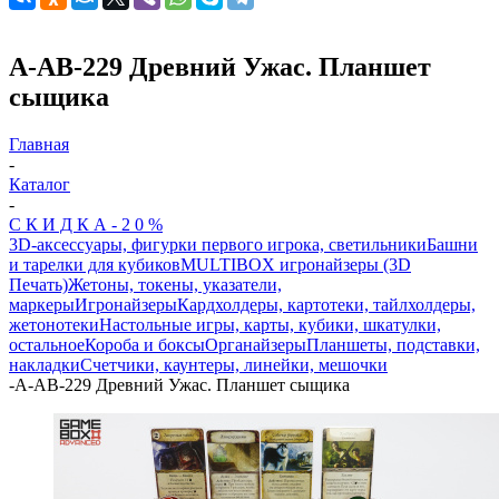
A-AB-229 Древний Ужас. Планшет
сыщика
Главная
-
Каталог
-
С К И Д К А - 2 0 %
3D-аксессуары, фигурки первого игрока, светильники
Башни
и тарелки для кубиков
MULTIBOX игронайзеры (3D
Печать)
Жетоны, токены, указатели,
маркеры
Игронайзеры
Кардхолдеры, картотеки, тайлхолдеры,
жетонотеки
Настольные игры, карты, кубики, шкатулки,
остальное
Короба и боксы
Органайзеры
Планшеты, подставки,
накладки
Счетчики, каунтеры, линейки, мешочки
-
A-AB-229 Древний Ужас. Планшет сыщика