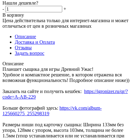
Нашли дешевле?
-
+
В корзину
Цена действительна только для интернет-магазина и может
отличаться от цен в розничных магазинах
Описание
Доставка и Оплата
Отзывы
Задать вопрос
Описание
Планшет сыщика для игры Древний Ужас!
Удобное и компактное решение, в котором отражена вся
возможная функциональность! Подробное описание ниже))
Заказать на сайте и получить кешбек:
https://igronizer.ru/qr/?
code=A-AB-229
Больше фотографий здесь:
https://vk.com/album-
125660275_255298319
Размеры ниши под карточку сыщика: Ширина 133мм без
упора, 128мм с упором, высота 103мм, толщина не более
1.5мм (упор устанавливается или не устанавливается при