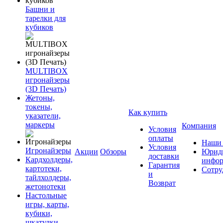
Башни и
тарелки для
кубиков
MULTIBOX
игронайзеры
(3D Печать)
Жетоны,
токены,
Как купить
указатели,
маркеры
Компания
Условия
оплаты
Наши 
Условия
Игронайзеры
Акции
Обзоры
Юриди
доставки
Кардхолдеры,
инфор
Гарантия
картотеки,
Сотру
и
тайлхолдеры,
Возврат
жетонотеки
Настольные
игры, карты,
кубики,
шкатулки,