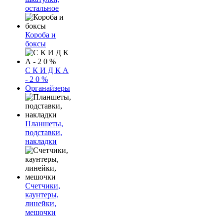
остальное
Короба и
боксы
С К И Д К А
- 2 0 %
Органайзеры
Планшеты,
подставки,
накладки
Счетчики,
каунтеры,
линейки,
мешочки