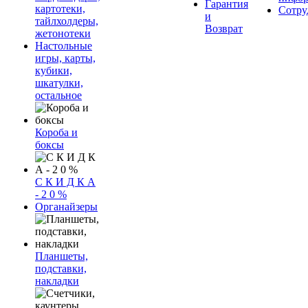
Гарантия
картотеки,
Сотру
и
тайлхолдеры,
Возврат
жетонотеки
Настольные
игры, карты,
кубики,
шкатулки,
остальное
Короба и
боксы
С К И Д К А
- 2 0 %
Органайзеры
Планшеты,
подставки,
накладки