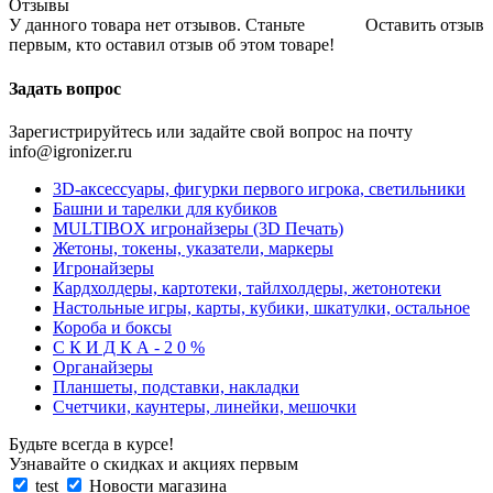
Отзывы
У данного товара нет отзывов. Станьте
Оставить отзыв
первым, кто оставил отзыв об этом товаре!
Задать вопрос
Зарегистрируйтесь или задайте свой вопрос на почту
info@igronizer.ru
3D-аксессуары, фигурки первого игрока, светильники
Башни и тарелки для кубиков
MULTIBOX игронайзеры (3D Печать)
Жетоны, токены, указатели, маркеры
Игронайзеры
Кардхолдеры, картотеки, тайлхолдеры, жетонотеки
Настольные игры, карты, кубики, шкатулки, остальное
Короба и боксы
С К И Д К А - 2 0 %
Органайзеры
Планшеты, подставки, накладки
Счетчики, каунтеры, линейки, мешочки
Будьте всегда в курсе!
Узнавайте о скидках и акциях первым
test
Новости магазина