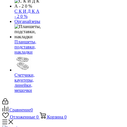
С К И Д К А
- 2 0 %
Органайзеры
Планшеты,
подставки,
накладки
Счетчики,
каунтеры,
линейки,
мешочки
Сравнение
0
Отложенные
0
Корзина
0