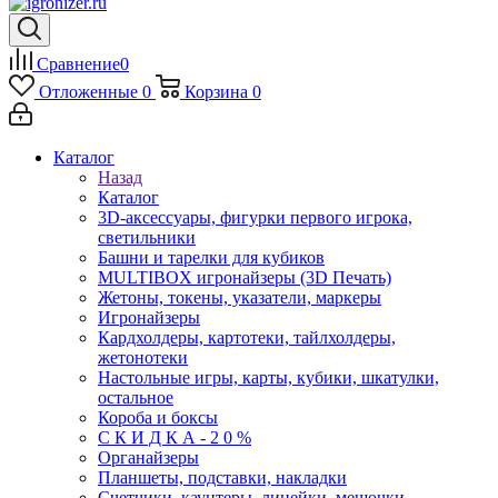
Сравнение
0
Отложенные
0
Корзина
0
Каталог
Назад
Каталог
3D-аксессуары, фигурки первого игрока,
светильники
Башни и тарелки для кубиков
MULTIBOX игронайзеры (3D Печать)
Жетоны, токены, указатели, маркеры
Игронайзеры
Кардхолдеры, картотеки, тайлхолдеры,
жетонотеки
Настольные игры, карты, кубики, шкатулки,
остальное
Короба и боксы
С К И Д К А - 2 0 %
Органайзеры
Планшеты, подставки, накладки
Счетчики, каунтеры, линейки, мешочки