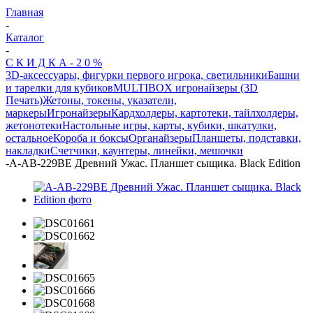
Главная
-
Каталог
-
С К И Д К А - 2 0 %
3D-аксессуары, фигурки первого игрока, светильники
Башни
и тарелки для кубиков
MULTIBOX игронайзеры (3D
Печать)
Жетоны, токены, указатели,
маркеры
Игронайзеры
Кардхолдеры, картотеки, тайлхолдеры,
жетонотеки
Настольные игры, карты, кубики, шкатулки,
остальное
Короба и боксы
Органайзеры
Планшеты, подставки,
накладки
Счетчики, каунтеры, линейки, мешочки
-
A-AB-229BE Древний Ужас. Планшет сыщика. Black Edition