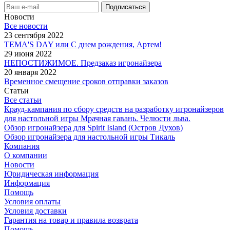
Новости
Все новости
23 сентября 2022
TEMA'S DAY или С днем рождения, Артем!
29 июня 2022
НЕПОСТИЖИМОЕ. Предзаказ игронайзера
20 января 2022
Временное смещение сроков отправки заказов
Статьи
Все статьи
Крауд-кампания по сбору средств на разработку игронайзеров
для настольной игры Мрачная гавань. Челюсти льва.
Обзор игронайзера для Spirit Island (Остров Духов)
Обзор игронайзера для настольной игры Тикаль
Компания
О компании
Новости
Юридическая информация
Информация
Помощь
Условия оплаты
Условия доставки
Гарантия на товар и правила возврата
Помощь