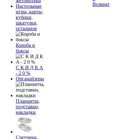
жетонотеки
Возврат
Настольные
игры, карты,
кубики,
шкатулки,
остальное
Короба и
боксы
С К И Д К А
- 2 0 %
Органайзеры
Планшеты,
подставки,
накладки
Счетчики,