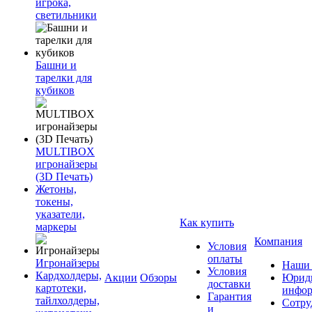
игрока,
светильники
Башни и
тарелки для
кубиков
MULTIBOX
игронайзеры
(3D Печать)
Жетоны,
токены,
указатели,
Как купить
маркеры
Компания
Условия
оплаты
Игронайзеры
Наши 
Условия
Кардхолдеры,
Акции
Обзоры
Юриди
доставки
картотеки,
инфор
Гарантия
тайлхолдеры,
Сотру
и