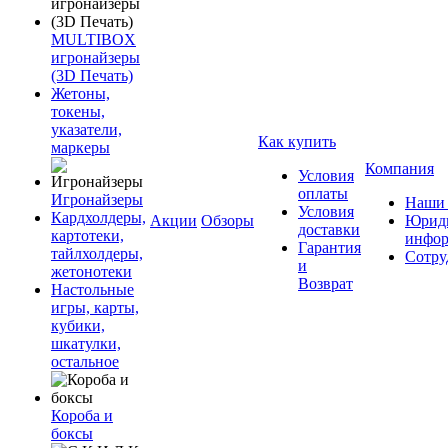
MULTIBOX
игронайзеры
(3D Печать)
Жетоны,
токены,
указатели,
Как купить
маркеры
Компания
Условия
оплаты
Игронайзеры
Наши 
Условия
Кардхолдеры,
Акции
Обзоры
Юриди
доставки
картотеки,
инфор
Гарантия
тайлхолдеры,
Сотру
и
жетонотеки
Возврат
Настольные
игры, карты,
кубики,
шкатулки,
остальное
Короба и
боксы