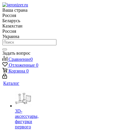
Ваша страна
Россия
Беларусь
Казахстан
Россия
Украина
Задать вопрос
Сравнение
0
Отложенные
0
Корзина
0
Каталог
3D-
аксессуары,
фигурки
первого