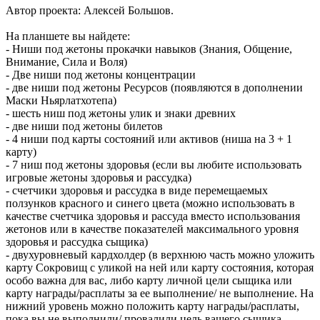
Автор проекта: Алексей Большов.
На планшете вы найдете:
- Ниши под жетоны прокачки навыков (Знания, Общение,
Внимание, Сила и Воля)
- Две ниши под жетоны концентрации
- две ниши под жетоны Ресурсов (появляются в дополнении
Маски Ньярлатхотепа)
- шесть ниш под жетоны улик и знаки древних
- две ниши под жетоны билетов
- 4 ниши под карты состояний или активов (ниша на 3 + 1
карту)
- 7 ниш под жетоны здоровья (если вы любите использовать
игровые жетоны здоровья и рассудка)
- счетчики здоровья и рассудка в виде перемещаемых
ползунков красного и синего цвета (можно использовать в
качестве счетчика здоровья и рассуда вместо использования
жетонов или в качестве показателей максимального уровня
здоровья и рассудка сыщика)
- двухуровневый кардхолдер (в верхнюю часть можно уложить
карту Сокровищ с уликой на ней или карту состояния, которая
особо важна для вас, либо карту личной цели сыщика или
карту награды/расплаты за ее выполнение/ не выполнение. На
нижний уровень можно положить карту награды/расплаты,
пока вы не выполнили/ провалили цель вашего сыщика.