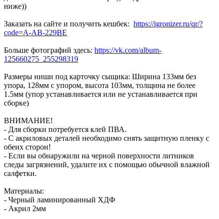
ниже))
Заказать на сайте и получить кешбек:
https://igronizer.ru/qr/?
code=A-AB-229BE
Больше фотографий здесь:
https://vk.com/album-
125660275_255298319
Размеры ниши под карточку сыщика: Ширина 133мм без
упора, 128мм с упором, высота 103мм, толщина не более
1.5мм (упор устанавливается или не устанавливается при
сборке)
ВНИМАНИЕ!
- Для сборки потребуется клей ПВА.
- С акриловых деталей необходимо снять защитную пленку с
обеих сторон!
- Если вы обнаружили на черной поверхности литников
следы загрязнений, удалите их с помощью обычной влажной
салфетки.
Материалы:
- Черный ламинированный ХДФ
- Акрил 2мм