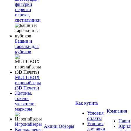
фигурки
первого
игрока,
светильники
Башни и
тарелки для
кубиков
MULTIBOX
игронайзеры
(3D Печать)
Жетоны,
токены,
Как купить
указатели,
маркеры
Компания
Условия
оплаты
Наши 
Условия
Игронайзеры
Акции
Обзоры
Юриди
доставки
Кардхолдеры,