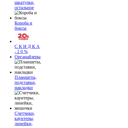
шкатулки,
остальное
Короба и
боксы
С К И Д К А
- 2 0 %
Органайзеры
Планшеты,
подставки,
накладки
Счетчики,
каунтеры,
линейки,