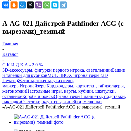
A-AG-021 Дайстрей Pathfinder ACG (с
вырезами)_темный
Главная
-
Каталог
-
С К И Д К А - 2 0 %
3D-аксессуары, фигурки первого игрока, светильники
Башни
и тарелки для кубиков
MULTIBOX игронайзеры (3D
Печать)
Жетоны, токены, указатели,
маркеры
Игронайзеры
Кардхолдеры, картотеки, тайлхолдеры,
жетонотеки
Настольные игры, карты, кубики, шкатулки,
остальное
Короба и боксы
Органайзеры
Планшеты, подставки,
накладки
Счетчики, каунтеры, линейки, мешочки
-
A-AG-021 Дайстрей Pathfinder ACG (с вырезами)_темный