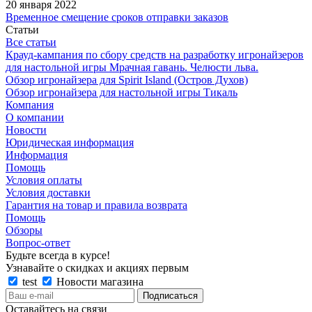
20 января 2022
Временное смещение сроков отправки заказов
Статьи
Все статьи
Крауд-кампания по сбору средств на разработку игронайзеров
для настольной игры Мрачная гавань. Челюсти льва.
Обзор игронайзера для Spirit Island (Остров Духов)
Обзор игронайзера для настольной игры Тикаль
Компания
О компании
Новости
Юридическая информация
Информация
Помощь
Условия оплаты
Условия доставки
Гарантия на товар и правила возврата
Помощь
Обзоры
Вопрос-ответ
Будьте всегда в курсе!
Узнавайте о скидках и акциях первым
test
Новости магазина
Оставайтесь на связи