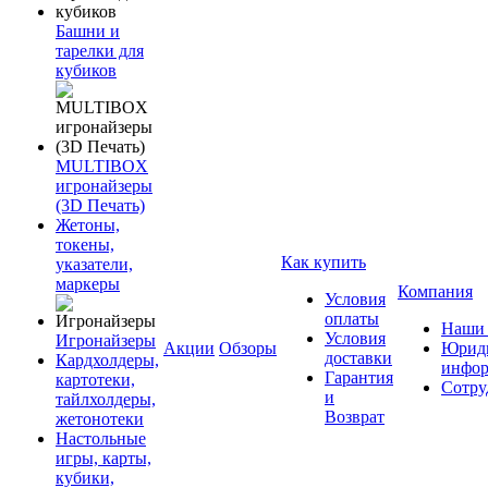
Башни и
тарелки для
кубиков
MULTIBOX
игронайзеры
(3D Печать)
Жетоны,
токены,
Как купить
указатели,
маркеры
Компания
Условия
оплаты
Наши 
Условия
Игронайзеры
Акции
Обзоры
Юриди
доставки
Кардхолдеры,
инфор
Гарантия
картотеки,
Сотру
и
тайлхолдеры,
Возврат
жетонотеки
Настольные
игры, карты,
кубики,