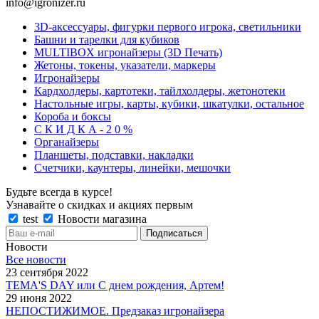
info@igronizer.ru
3D-аксессуары, фигурки первого игрока, светильники
Башни и тарелки для кубиков
MULTIBOX игронайзеры (3D Печать)
Жетоны, токены, указатели, маркеры
Игронайзеры
Кардхолдеры, картотеки, тайлхолдеры, жетонотеки
Настольные игры, карты, кубики, шкатулки, остальное
Короба и боксы
С К И Д К А - 2 0 %
Органайзеры
Планшеты, подставки, накладки
Счетчики, каунтеры, линейки, мешочки
Будьте всегда в курсе!
Узнавайте о скидках и акциях первым
test
Новости магазина
Новости
Все новости
23 сентября 2022
TEMA'S DAY или С днем рождения, Артем!
29 июня 2022
НЕПОСТИЖИМОЕ. Предзаказ игронайзера