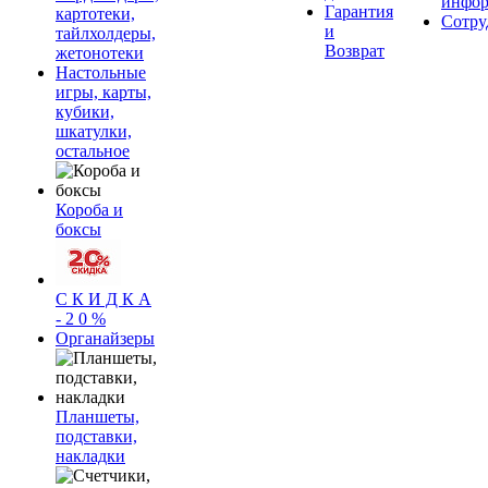
инфор
Гарантия
картотеки,
Сотру
и
тайлхолдеры,
Возврат
жетонотеки
Настольные
игры, карты,
кубики,
шкатулки,
остальное
Короба и
боксы
С К И Д К А
- 2 0 %
Органайзеры
Планшеты,
подставки,
накладки