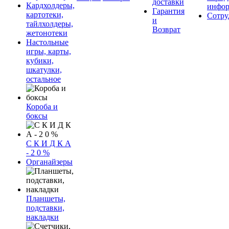
доставки
Кардхолдеры,
инфор
Гарантия
картотеки,
Сотру
и
тайлхолдеры,
Возврат
жетонотеки
Настольные
игры, карты,
кубики,
шкатулки,
остальное
Короба и
боксы
С К И Д К А
- 2 0 %
Органайзеры
Планшеты,
подставки,
накладки