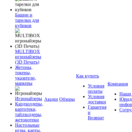
Башни и
тарелки для
кубиков
MULTIBOX
игронайзеры
(3D Печать)
Жетоны,
токены,
Как купить
указатели,
маркеры
Компания
Условия
оплаты
Наши 
Условия
Игронайзеры
Акции
Обзоры
Юриди
доставки
Кардхолдеры,
инфор
Гарантия
картотеки,
Сотру
и
тайлхолдеры,
Возврат
жетонотеки
Настольные
игры, карты,