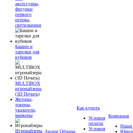
аксессуары,
фигурки
первого
игрока,
светильники
Башни и
тарелки для
кубиков
MULTIBOX
игронайзеры
(3D Печать)
Жетоны,
токены,
Как купить
указатели,
маркеры
Компания
Условия
оплаты
Наши 
Условия
Игронайзеры
Акции
Обзоры
Юриди