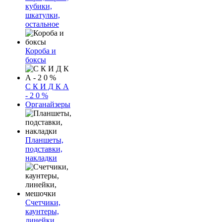
кубики,
шкатулки,
остальное
Короба и
боксы
С К И Д К А
- 2 0 %
Органайзеры
Планшеты,
подставки,
накладки
Счетчики,
каунтеры,
линейки,