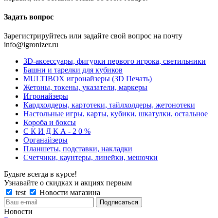
Задать вопрос
Зарегистрируйтесь или задайте свой вопрос на почту
info@igronizer.ru
3D-аксессуары, фигурки первого игрока, светильники
Башни и тарелки для кубиков
MULTIBOX игронайзеры (3D Печать)
Жетоны, токены, указатели, маркеры
Игронайзеры
Кардхолдеры, картотеки, тайлхолдеры, жетонотеки
Настольные игры, карты, кубики, шкатулки, остальное
Короба и боксы
С К И Д К А - 2 0 %
Органайзеры
Планшеты, подставки, накладки
Счетчики, каунтеры, линейки, мешочки
Будьте всегда в курсе!
Узнавайте о скидках и акциях первым
test
Новости магазина
Новости