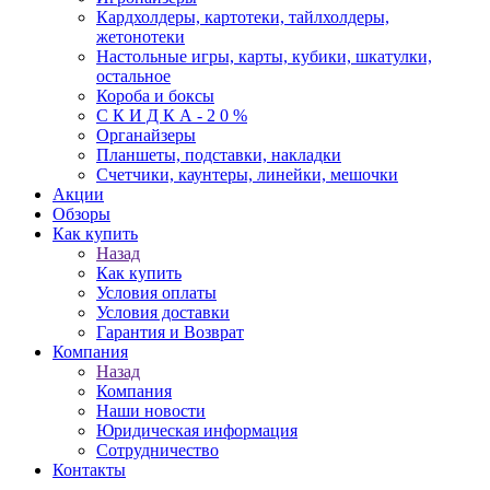
Кардхолдеры, картотеки, тайлхолдеры,
жетонотеки
Настольные игры, карты, кубики, шкатулки,
остальное
Короба и боксы
С К И Д К А - 2 0 %
Органайзеры
Планшеты, подставки, накладки
Счетчики, каунтеры, линейки, мешочки
Акции
Обзоры
Как купить
Назад
Как купить
Условия оплаты
Условия доставки
Гарантия и Возврат
Компания
Назад
Компания
Наши новости
Юридическая информация
Сотрудничество
Контакты