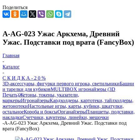
Поделиться
A-AG-023 Ужас Аркхема, Древний
Ужас. Подставки под врата (FancyBox)
Главная
-
Каталог
-
С К И Д К А - 2 0 %
3D-аксессуары, фигурки первого игрока, светильники
Башни
и тарелки для кубиков
MULTIBOX игронайзеры (3D
Печать)
Жетоны, токены, указатели,
маркеры
Игронайзеры
Кардхолдеры, картотеки, тайлхолдеры,
жетонотеки
Настольные игры, карты, кубики, шкатулки,
остальное
Короба и боксы
Органайзеры
Планшеты, подставки,
накладки
Счетчики, каунтеры, линейки, мешочки
-
A-AG-023 Ужас Аркхема, Древний Ужас. Подставки под
врата (FancyBox)