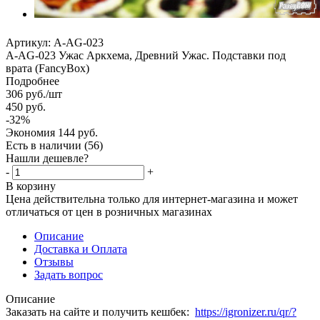
Артикул:
A-AG-023
A-AG-023 Ужас Аркхема, Древний Ужас. Подставки под
врата (FancyBox)
Подробнее
306
руб.
/шт
450
руб.
-
32
%
Экономия
144
руб.
Есть в наличии
(56)
Нашли дешевле?
-
+
В корзину
Цена действительна только для интернет-магазина и может
отличаться от цен в розничных магазинах
Описание
Доставка и Оплата
Отзывы
Задать вопрос
Описание
Заказать на сайте и получить кешбек:
https://igronizer.ru/qr/?