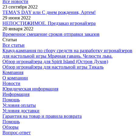
Все новости
23 сентября 2022
TEMA'S DAY или С днем рождения, Артем!
29 июня 2022
НЕПОСТИЖИМОЕ. Предзаказ игронайзера
20 января 2022
Временное смещение сроков отправки заказов
Статьи
Все статьи
Крауд-кампания по сбору средств на разработку игронайзеров
для настольной игры Мрачная гавань. Челюсти льва.
Обзор игронайзера для Spirit Island (Остров Духов)
Обзор игронайзера для настольной игры Тикаль
Компания
О компании
Новости
Юридическая информация
Информация
Помощь
Условия оплаты
Условия доставки
Гарантия на товар и правила возврата
Помощь
Обзоры
Вопрос-ответ