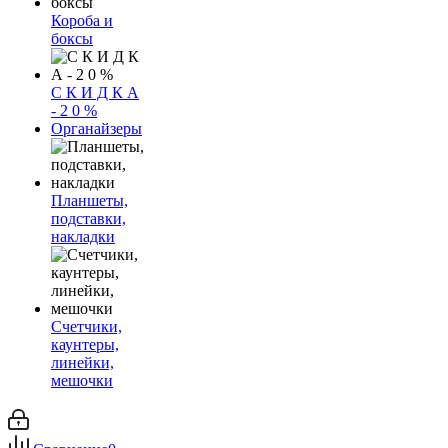
Короба и
боксы
С К И Д К А
- 2 0 %
Органайзеры
Планшеты,
подставки,
накладки
Счетчики,
каунтеры,
линейки,
мешочки