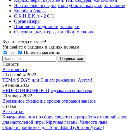
Кардхолдеры, картотеки, тайлхолдеры, жетонотеки
Настольные игры, карты, кубики, шкатулки, остальное
Короба и боксы
С К И Д К А - 2 0 %
Органайзеры
Планшеты, подставки, накладки
Счетчики, каунтеры, линейки, мешочки
Будьте всегда в курсе!
Узнавайте о скидках и акциях первым
test
Новости магазина
Новости
Все новости
23 сентября 2022
TEMA'S DAY или С днем рождения, Артем!
29 июня 2022
НЕПОСТИЖИМОЕ. Предзаказ игронайзера
20 января 2022
Временное смещение сроков отправки заказов
Статьи
Все статьи
Крауд-кампания по сбору средств на разработку игронайзеров
для настольной игры Мрачная гавань. Челюсти льва.
Обзор игронайзера для Spirit Island (Остров Духов)