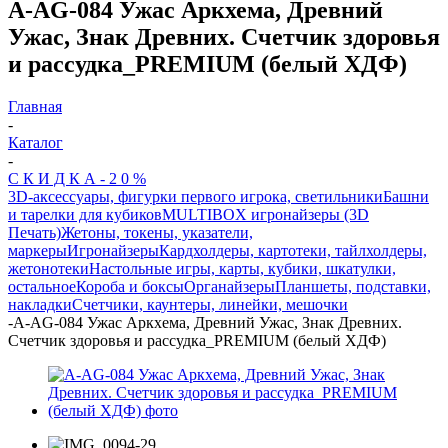
A-AG-084 Ужас Аркхема, Древний
Ужас, Знак Древних. Счетчик здоровья
и рассудка_PREMIUM (белый ХДФ)
Главная
-
Каталог
-
С К И Д К А - 2 0 %
3D-аксессуары, фигурки первого игрока, светильники
Башни
и тарелки для кубиков
MULTIBOX игронайзеры (3D
Печать)
Жетоны, токены, указатели,
маркеры
Игронайзеры
Кардхолдеры, картотеки, тайлхолдеры,
жетонотеки
Настольные игры, карты, кубики, шкатулки,
остальное
Короба и боксы
Органайзеры
Планшеты, подставки,
накладки
Счетчики, каунтеры, линейки, мешочки
-
A-AG-084 Ужас Аркхема, Древний Ужас, Знак Древних.
Счетчик здоровья и рассудка_PREMIUM (белый ХДФ)