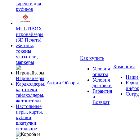
тарелки для
кубиков
MULTIBOX
игронайзеры
(3D Печать)
Жетоны,
токены,
указатели,
Как купить
маркеры
Компания
Условия
оплаты
Наши 
Игронайзеры
Условия
Акции
Обзоры
Юриди
Кардхолдеры,
доставки
инфор
картотеки,
Гарантия
Сотру
тайлхолдеры,
и
жетонотеки
Возврат
Настольные
игры, карты,
кубики,
шкатулки,
остальное