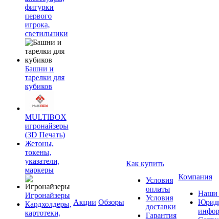
фигурки
первого
игрока,
светильники
Башни и
тарелки для
кубиков
MULTIBOX
игронайзеры
(3D Печать)
Жетоны,
токены,
указатели,
Как купить
маркеры
Компания
Условия
оплаты
Наши 
Игронайзеры
Условия
Акции
Обзоры
Юриди
Кардхолдеры,
доставки
инфор
картотеки,
Гарантия