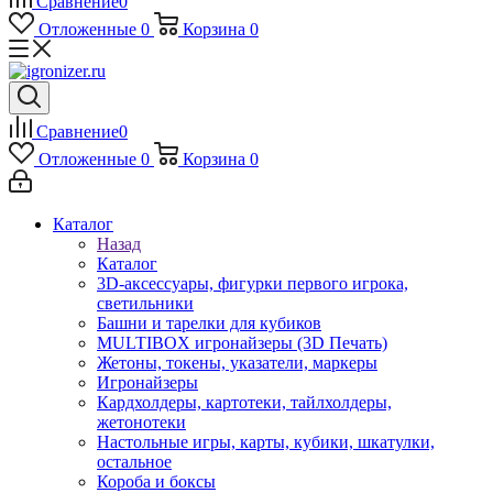
Сравнение
0
Отложенные
0
Корзина
0
Сравнение
0
Отложенные
0
Корзина
0
Каталог
Назад
Каталог
3D-аксессуары, фигурки первого игрока,
светильники
Башни и тарелки для кубиков
MULTIBOX игронайзеры (3D Печать)
Жетоны, токены, указатели, маркеры
Игронайзеры
Кардхолдеры, картотеки, тайлхолдеры,
жетонотеки
Настольные игры, карты, кубики, шкатулки,
остальное
Короба и боксы