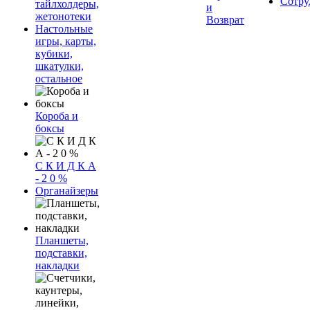
Сотру
тайлхолдеры,
и
жетонотеки
Возврат
Настольные
игры, карты,
кубики,
шкатулки,
остальное
Короба и
боксы
С К И Д К А
- 2 0 %
Органайзеры
Планшеты,
подставки,
накладки