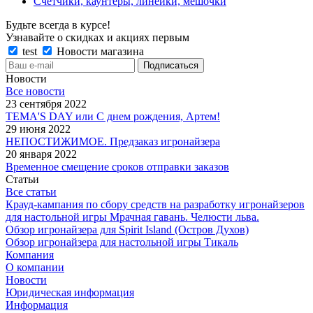
Счетчики, каунтеры, линейки, мешочки
Будьте всегда в курсе!
Узнавайте о скидках и акциях первым
test
Новости магазина
Новости
Все новости
23 сентября 2022
TEMA'S DAY или С днем рождения, Артем!
29 июня 2022
НЕПОСТИЖИМОЕ. Предзаказ игронайзера
20 января 2022
Временное смещение сроков отправки заказов
Статьи
Все статьи
Крауд-кампания по сбору средств на разработку игронайзеров
для настольной игры Мрачная гавань. Челюсти льва.
Обзор игронайзера для Spirit Island (Остров Духов)
Обзор игронайзера для настольной игры Тикаль
Компания
О компании
Новости
Юридическая информация
Информация