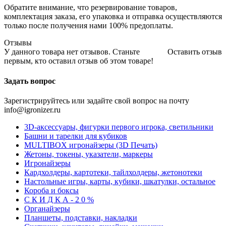
Обратите внимание, что резервирование товаров,
комплектация заказа, его упаковка и отправка осуществляются
только после получения нами 100% предоплаты.
Отзывы
У данного товара нет отзывов. Станьте
Оставить отзыв
первым, кто оставил отзыв об этом товаре!
Задать вопрос
Зарегистрируйтесь или задайте свой вопрос на почту
info@igronizer.ru
3D-аксессуары, фигурки первого игрока, светильники
Башни и тарелки для кубиков
MULTIBOX игронайзеры (3D Печать)
Жетоны, токены, указатели, маркеры
Игронайзеры
Кардхолдеры, картотеки, тайлхолдеры, жетонотеки
Настольные игры, карты, кубики, шкатулки, остальное
Короба и боксы
С К И Д К А - 2 0 %
Органайзеры
Планшеты, подставки, накладки