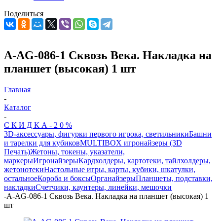
Поделиться
A-AG-086-1 Сквозь Века. Накладка на
планшет (высокая) 1 шт
Главная
-
Каталог
-
С К И Д К А - 2 0 %
3D-аксессуары, фигурки первого игрока, светильники
Башни
и тарелки для кубиков
MULTIBOX игронайзеры (3D
Печать)
Жетоны, токены, указатели,
маркеры
Игронайзеры
Кардхолдеры, картотеки, тайлхолдеры,
жетонотеки
Настольные игры, карты, кубики, шкатулки,
остальное
Короба и боксы
Органайзеры
Планшеты, подставки,
накладки
Счетчики, каунтеры, линейки, мешочки
-
A-AG-086-1 Сквозь Века. Накладка на планшет (высокая) 1
шт