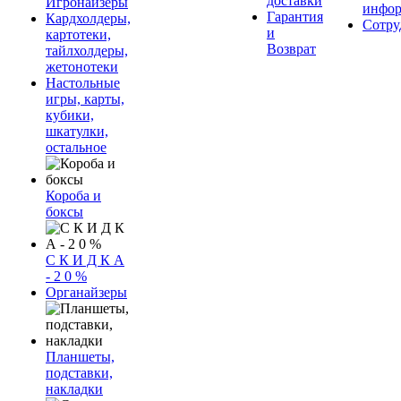
доставки
Игронайзеры
инфор
Гарантия
Кардхолдеры,
Сотру
и
картотеки,
Возврат
тайлхолдеры,
жетонотеки
Настольные
игры, карты,
кубики,
шкатулки,
остальное
Короба и
боксы
С К И Д К А
- 2 0 %
Органайзеры
Планшеты,
подставки,
накладки