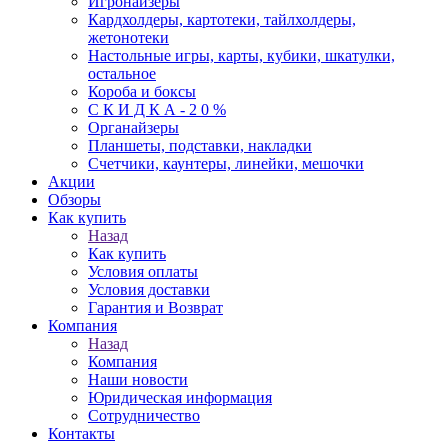
Игронайзеры
Кардхолдеры, картотеки, тайлхолдеры,
жетонотеки
Настольные игры, карты, кубики, шкатулки,
остальное
Короба и боксы
С К И Д К А - 2 0 %
Органайзеры
Планшеты, подставки, накладки
Счетчики, каунтеры, линейки, мешочки
Акции
Обзоры
Как купить
Назад
Как купить
Условия оплаты
Условия доставки
Гарантия и Возврат
Компания
Назад
Компания
Наши новости
Юридическая информация
Сотрудничество
Контакты