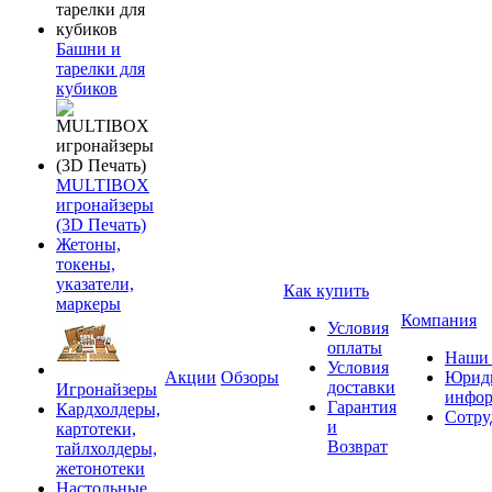
Башни и
тарелки для
кубиков
MULTIBOX
игронайзеры
(3D Печать)
Жетоны,
токены,
указатели,
Как купить
маркеры
Компания
Условия
оплаты
Наши 
Условия
Акции
Обзоры
Юриди
доставки
Игронайзеры
инфор
Гарантия
Кардхолдеры,
Сотру
и
картотеки,
Возврат
тайлхолдеры,
жетонотеки
Настольные