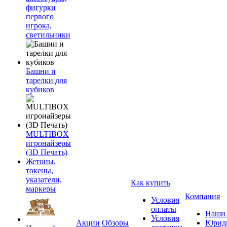
фигурки
первого
игрока,
светильники
Башни и
тарелки для
кубиков
MULTIBOX
игронайзеры
(3D Печать)
Жетоны,
токены,
указатели,
Как купить
маркеры
Компания
Условия
оплаты
Наши 
Условия
Акции
Обзоры
Юриди