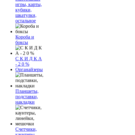
игры, карты,
кубики,
шкатулки,
остальное
Короба и
боксы
С К И Д К А
- 2 0 %
Органайзеры
Планшеты,
подставки,
накладки
Счетчики,
каунтеры,