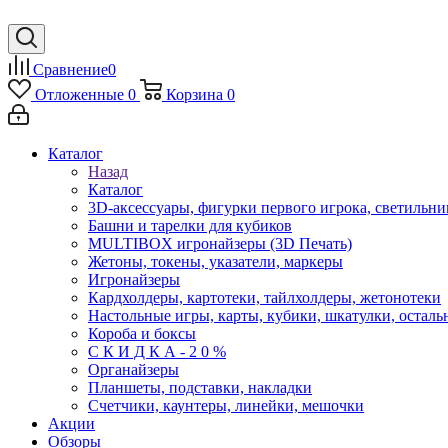
Сравнение
0
Отложенные
0
Корзина
0
Каталог
Назад
Каталог
3D-аксессуары, фигурки первого игрока, светильни
Башни и тарелки для кубиков
MULTIBOX игронайзеры (3D Печать)
Жетоны, токены, указатели, маркеры
Игронайзеры
Кардхолдеры, картотеки, тайлхолдеры, жетонотеки
Настольные игры, карты, кубики, шкатулки, осталь
Короба и боксы
С К И Д К А - 2 0 %
Органайзеры
Планшеты, подставки, накладки
Счетчики, каунтеры, линейки, мешочки
Акции
Обзоры