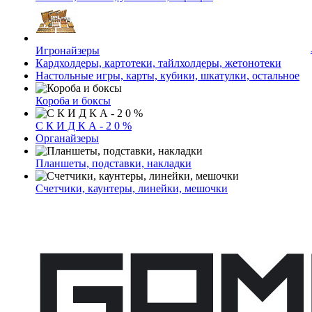
Игронайзеры
Кардхолдеры, картотеки, тайлхолдеры, жетонотеки
Настольные игры, карты, кубики, шкатулки, остальное
Короба и боксы
С К И Д К А - 2 0 %
Органайзеры
Планшеты, подставки, накладки
Счетчики, каунтеры, линейки, мешочки