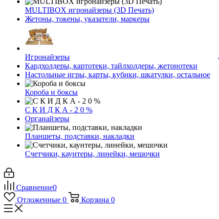
MULTIBOX игронайзеры (3D Печать)
Жетоны, токены, указатели, маркеры
Игронайзеры
Кардхолдеры, картотеки, тайлхолдеры, жетонотеки
Настольные игры, карты, кубики, шкатулки, остальное
Короба и боксы
С К И Д К А - 2 0 %
Органайзеры
Планшеты, подставки, накладки
Счетчики, каунтеры, линейки, мешочки
Сравнение
0
Отложенные
0
Корзина
0