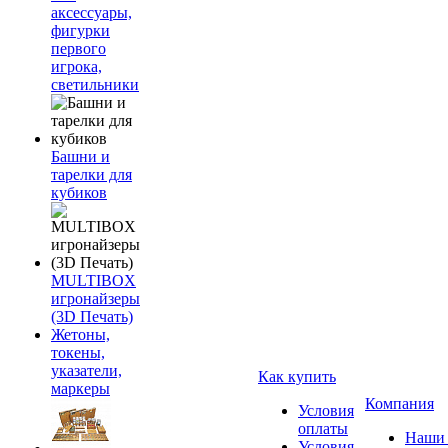
аксессуары,
фигурки
первого
игрока,
светильники
Башни и
тарелки для
кубиков
MULTIBOX
игронайзеры
(3D Печать)
Жетоны,
токены,
указатели,
Как купить
маркеры
Компания
Условия
оплаты
Наши 
Условия