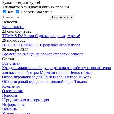
Будьте всегда в курсе!
Узнавайте о скидках и акциях первым
test
Новости магазина
Новости
Все новости
23 сентября 2022
TEMA'S DAY или С днем рождения, Артем!
29 июня 2022
НЕПОСТИЖИМОЕ. Предзаказ игронайзера
20 января 2022
Временное смещение сроков отправки заказов
Статьи
Все статьи
Крауд-кампания по сбору средств на разработку игронайзеров
для настольной игры Мрачная гавань. Челюсти льва.
Обзор игронайзера для Spirit Island (Остров Духов)
Обзор игронайзера для настольной игры Тикаль
Компания
О компании
Новости
Юридическая информация
Информация
Помощь
Условия оплаты