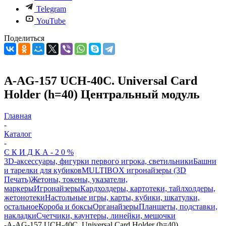
Telegram
YouTube
Поделиться
A-AG-157 UCH-40С. Universal Card
Holder (h=40) Центральный модуль
Главная
-
Каталог
-
С К И Д К А - 2 0 %
3D-аксессуары, фигурки первого игрока, светильники
Башни
и тарелки для кубиков
MULTIBOX игронайзеры (3D
Печать)
Жетоны, токены, указатели,
маркеры
Игронайзеры
Кардхолдеры, картотеки, тайлхолдеры,
жетонотеки
Настольные игры, карты, кубики, шкатулки,
остальное
Короба и боксы
Органайзеры
Планшеты, подставки,
накладки
Счетчики, каунтеры, линейки, мешочки
-
A-AG-157 UCH-40С. Universal Card Holder (h=40)