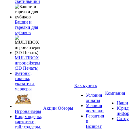
светильники
Башни и
тарелки для
кубиков
MULTIBOX
игронайзеры
(3D Печать)
Жетоны,
токены,
указатели,
Как купить
маркеры
Компания
Условия
оплаты
Наши 
Условия
Акции
Обзоры
Юриди
доставки
Игронайзеры
инфор
Гарантия
Кардхолдеры,
Сотру
и
картотеки,
Возврат
тайлхолдеры,