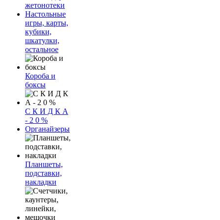
жетонотеки
Настольные
игры, карты,
кубики,
шкатулки,
остальное
Короба и
боксы
С К И Д К А
- 2 0 %
Органайзеры
Планшеты,
подставки,
накладки