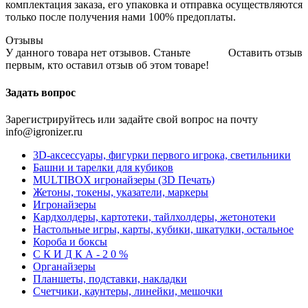
комплектация заказа, его упаковка и отправка осуществляются
только после получения нами 100% предоплаты.
Отзывы
У данного товара нет отзывов. Станьте
Оставить отзыв
первым, кто оставил отзыв об этом товаре!
Задать вопрос
Зарегистрируйтесь или задайте свой вопрос на почту
info@igronizer.ru
3D-аксессуары, фигурки первого игрока, светильники
Башни и тарелки для кубиков
MULTIBOX игронайзеры (3D Печать)
Жетоны, токены, указатели, маркеры
Игронайзеры
Кардхолдеры, картотеки, тайлхолдеры, жетонотеки
Настольные игры, карты, кубики, шкатулки, остальное
Короба и боксы
С К И Д К А - 2 0 %
Органайзеры
Планшеты, подставки, накладки
Счетчики, каунтеры, линейки, мешочки