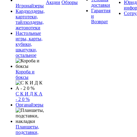
Акции
Обзоры
Юриди
доставки
Игронайзеры
инфор
Гарантия
Кардхолдеры,
Сотру
и
картотеки,
Возврат
тайлхолдеры,
жетонотеки
Настольные
игры, карты,
кубики,
шкатулки,
остальное
Короба и
боксы
С К И Д К А
- 2 0 %
Органайзеры
Планшеты,
подставки,