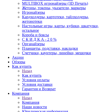
MULTIBOX игронайзеры (3D Печать)
Жетоны, токены, указатели, маркеры
Игронайзеры
Кардхолдеры, картотеки, тайлхолдеры,
жетонотеки
Настольные игры, карты, кубики, шкатулки,
остальное
Короба и боксы
С К И Д К А - 2 0 %
Органайзеры
Планшеты, подставки, накладки
Счетчики, каунтеры, линейки, мешочки
Акции
Обзоры
Как купить
Назад
Как купить
Условия оплаты
Условия доставки
Гарантия и Возврат
Компания
Назад
Компания
Наши новости
Юридическая информация