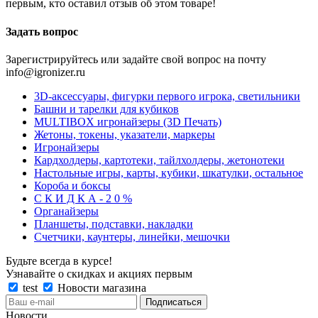
первым, кто оставил отзыв об этом товаре!
Задать вопрос
Зарегистрируйтесь или задайте свой вопрос на почту
info@igronizer.ru
3D-аксессуары, фигурки первого игрока, светильники
Башни и тарелки для кубиков
MULTIBOX игронайзеры (3D Печать)
Жетоны, токены, указатели, маркеры
Игронайзеры
Кардхолдеры, картотеки, тайлхолдеры, жетонотеки
Настольные игры, карты, кубики, шкатулки, остальное
Короба и боксы
С К И Д К А - 2 0 %
Органайзеры
Планшеты, подставки, накладки
Счетчики, каунтеры, линейки, мешочки
Будьте всегда в курсе!
Узнавайте о скидках и акциях первым
test
Новости магазина
Новости