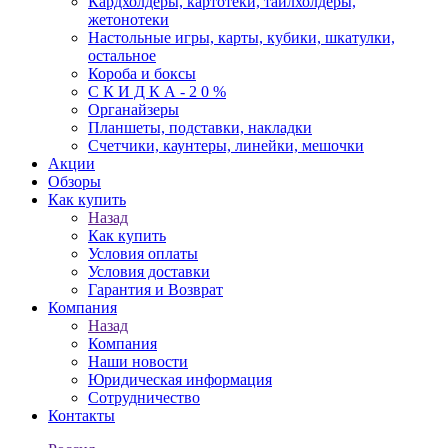
Кардхолдеры, картотеки, тайлхолдеры,
жетонотеки
Настольные игры, карты, кубики, шкатулки,
остальное
Короба и боксы
С К И Д К А - 2 0 %
Органайзеры
Планшеты, подставки, накладки
Счетчики, каунтеры, линейки, мешочки
Акции
Обзоры
Как купить
Назад
Как купить
Условия оплаты
Условия доставки
Гарантия и Возврат
Компания
Назад
Компания
Наши новости
Юридическая информация
Сотрудничество
Контакты