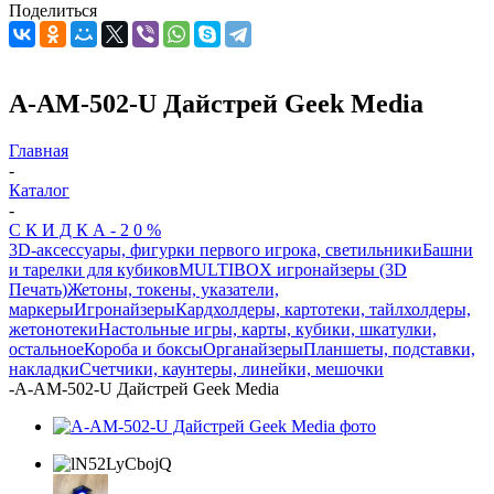
Поделиться
A-AM-502-U Дайстрей Geek Media
Главная
-
Каталог
-
С К И Д К А - 2 0 %
3D-аксессуары, фигурки первого игрока, светильники
Башни
и тарелки для кубиков
MULTIBOX игронайзеры (3D
Печать)
Жетоны, токены, указатели,
маркеры
Игронайзеры
Кардхолдеры, картотеки, тайлхолдеры,
жетонотеки
Настольные игры, карты, кубики, шкатулки,
остальное
Короба и боксы
Органайзеры
Планшеты, подставки,
накладки
Счетчики, каунтеры, линейки, мешочки
-
A-AM-502-U Дайстрей Geek Media