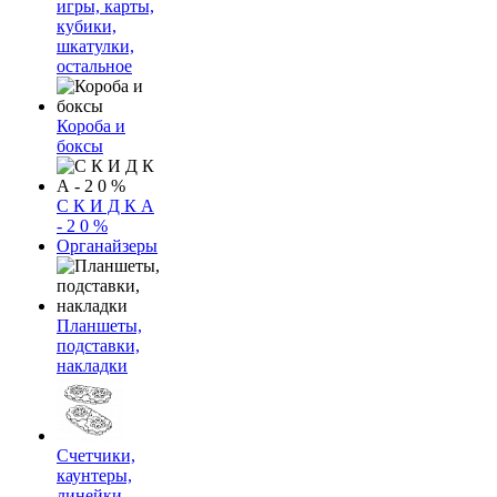
игры, карты,
кубики,
шкатулки,
остальное
Короба и
боксы
С К И Д К А
- 2 0 %
Органайзеры
Планшеты,
подставки,
накладки
Счетчики,
каунтеры,
линейки,