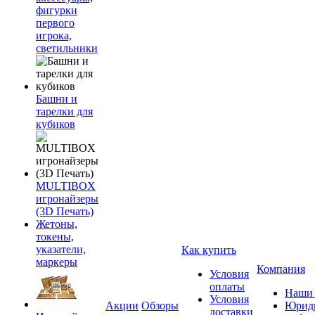
фигурки
первого
игрока,
светильники
Башни и
тарелки для
кубиков
MULTIBOX
игронайзеры
(3D Печать)
Жетоны,
токены,
указатели,
Как купить
маркеры
Компания
Условия
оплаты
Наши 
Условия
Акции
Обзоры
Юриди
доставки