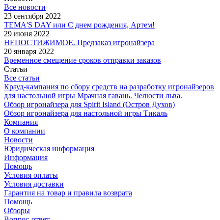
Все новости
23 сентября 2022
TEMA'S DAY или С днем рождения, Артем!
29 июня 2022
НЕПОСТИЖИМОЕ. Предзаказ игронайзера
20 января 2022
Временное смещение сроков отправки заказов
Статьи
Все статьи
Крауд-кампания по сбору средств на разработку игронайзеров
для настольной игры Мрачная гавань. Челюсти льва.
Обзор игронайзера для Spirit Island (Остров Духов)
Обзор игронайзера для настольной игры Тикаль
Компания
О компании
Новости
Юридическая информация
Информация
Помощь
Условия оплаты
Условия доставки
Гарантия на товар и правила возврата
Помощь
Обзоры
Вопрос-ответ