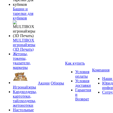
Башни и
тарелки для
кубиков
MULTIBOX
игронайзеры
(3D Печать)
Жетоны,
токены,
указатели,
Как купить
маркеры
Компания
Условия
оплаты
Наши 
Условия
Акции
Обзоры
Юриди
доставки
Игронайзеры
инфор
Гарантия
Кардхолдеры,
Сотру
и
картотеки,
Возврат
тайлхолдеры,
жетонотеки
Настольные