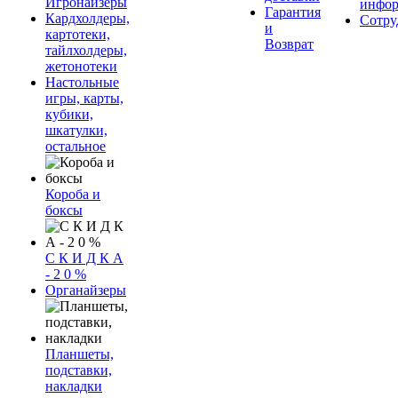
Игронайзеры
инфор
Гарантия
Кардхолдеры,
Сотру
и
картотеки,
Возврат
тайлхолдеры,
жетонотеки
Настольные
игры, карты,
кубики,
шкатулки,
остальное
Короба и
боксы
С К И Д К А
- 2 0 %
Органайзеры
Планшеты,
подставки,
накладки