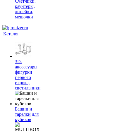
Счетчики,
каунтеры,
линейки,
мешочки
Каталог
3D-
аксессуары,
фигурки
первого
игрока,
светильники
Башни и
тарелки для
кубиков