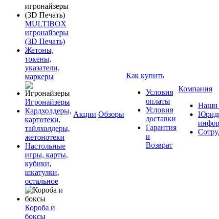
MULTIBOX
игронайзеры
(3D Печать)
Жетоны,
токены,
указатели,
Как купить
маркеры
Компания
Условия
оплаты
Игронайзеры
Наши 
Условия
Кардхолдеры,
Акции
Обзоры
Юриди
доставки
картотеки,
инфор
Гарантия
тайлхолдеры,
Сотру
и
жетонотеки
Возврат
Настольные
игры, карты,
кубики,
шкатулки,
остальное
Короба и
боксы