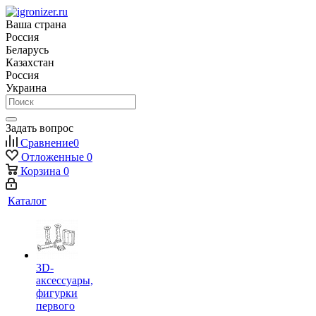
Ваша страна
Россия
Беларусь
Казахстан
Россия
Украина
Задать вопрос
Сравнение
0
Отложенные
0
Корзина
0
Каталог
3D-
аксессуары,
фигурки
первого