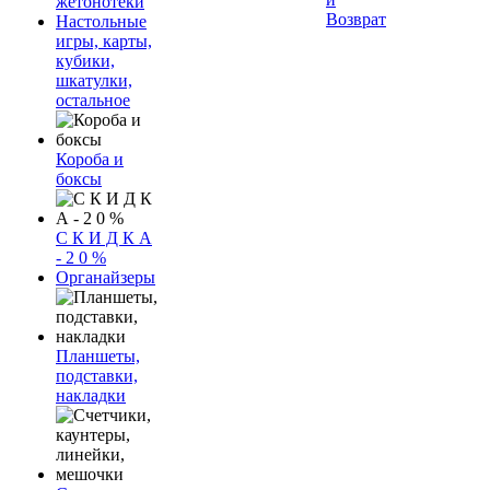
жетонотеки
Возврат
Настольные
игры, карты,
кубики,
шкатулки,
остальное
Короба и
боксы
С К И Д К А
- 2 0 %
Органайзеры
Планшеты,
подставки,
накладки