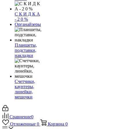
С К И Д К А
- 2 0 %
Органайзеры
Планшеты,
подставки,
накладки
Счетчики,
каунтеры,
линейки,
мешочки
Сравнение
0
Отложенные
0
Корзина
0