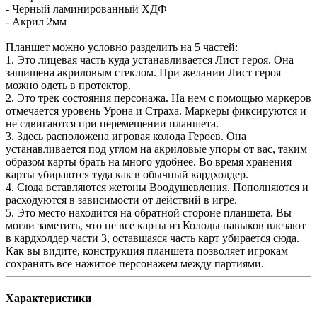
- Черный ламинированный ХДФ
- Акрил 2мм
Планшет можно условно разделить на 5 частей:
1. Это лицевая часть куда устанавливается Лист героя. Она
защищена акриловым стеклом. При желании Лист героя
можно одеть в протектор.
2. Это трек состояния персонажа. На нем с помощью маркеров
отмечается уровень Урона и Страха. Маркеры фиксируются и
не сдвигаются при перемещении планшета.
3. Здесь расположена игровая колода Героев. Она
устанавливается под углом на акриловые упоры от вас, таким
образом карты брать на много удобнее. Во время хранения
карты убираются туда как в обычный кардхолдер.
4. Сюда вставляются жетоны Воодушевления. Пополняются и
расходуются в зависимости от действий в игре.
5. Это место находится на обратной стороне планшета. Вы
могли заметить, что не все карты из Колоды навыков влезают
в кардхолдер части 3, оставшаяся часть карт убирается сюда.
Как вы видите, конструкция планшета позволяет игрокам
сохранять все нажитое персонажем между партиями.
Характеристики