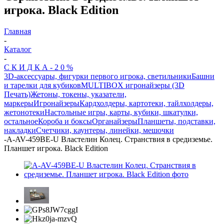
игрока. Black Edition
Главная
-
Каталог
-
С К И Д К А - 2 0 %
3D-аксессуары, фигурки первого игрока, светильники
Башни
и тарелки для кубиков
MULTIBOX игронайзеры (3D
Печать)
Жетоны, токены, указатели,
маркеры
Игронайзеры
Кардхолдеры, картотеки, тайлхолдеры,
жетонотеки
Настольные игры, карты, кубики, шкатулки,
остальное
Короба и боксы
Органайзеры
Планшеты, подставки,
накладки
Счетчики, каунтеры, линейки, мешочки
-
A-AV-459BE-U Властелин Колец. Странствия в средиземье.
Планшет игрока. Black Edition