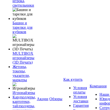
игрока,
светильники
Башни и
тарелки для
кубиков
MULTIBOX
игронайзеры
(3D Печать)
Жетоны,
токены,
указатели,
Как купить
маркеры
Компания
Условия
оплаты
Игронайзеры
Наши 
Условия
Кардхолдеры,
Акции
Обзоры
Юриди
доставки
картотеки,
инфор
Гарантия
тайлхолдеры,
Сотру
и