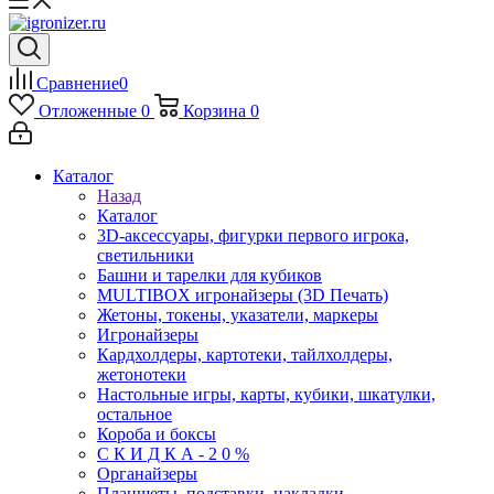
Сравнение
0
Отложенные
0
Корзина
0
Каталог
Назад
Каталог
3D-аксессуары, фигурки первого игрока,
светильники
Башни и тарелки для кубиков
MULTIBOX игронайзеры (3D Печать)
Жетоны, токены, указатели, маркеры
Игронайзеры
Кардхолдеры, картотеки, тайлхолдеры,
жетонотеки
Настольные игры, карты, кубики, шкатулки,
остальное
Короба и боксы
С К И Д К А - 2 0 %
Органайзеры
Планшеты, подставки, накладки