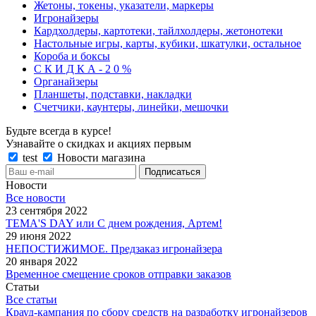
Жетоны, токены, указатели, маркеры
Игронайзеры
Кардхолдеры, картотеки, тайлхолдеры, жетонотеки
Настольные игры, карты, кубики, шкатулки, остальное
Короба и боксы
С К И Д К А - 2 0 %
Органайзеры
Планшеты, подставки, накладки
Счетчики, каунтеры, линейки, мешочки
Будьте всегда в курсе!
Узнавайте о скидках и акциях первым
test
Новости магазина
Новости
Все новости
23 сентября 2022
TEMA'S DAY или С днем рождения, Артем!
29 июня 2022
НЕПОСТИЖИМОЕ. Предзаказ игронайзера
20 января 2022
Временное смещение сроков отправки заказов
Статьи
Все статьи
Крауд-кампания по сбору средств на разработку игронайзеров