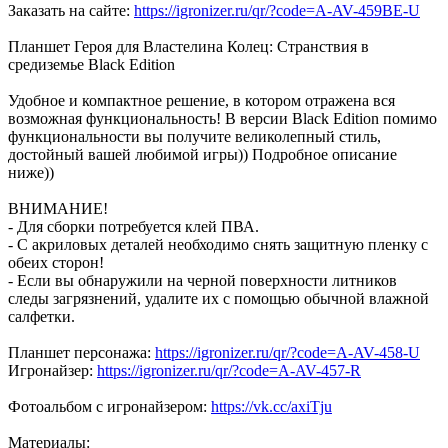
Заказать на сайте:
https://igronizer.ru/qr/?code=A-AV-459BE-U
Планшет Героя для Властелина Колец: Странствия в
средиземье Black Edition
Удобное и компактное решение, в котором отражена вся
возможная функциональность! В версии Black Edition помимо
функциональности вы получите великолепный стиль,
достойный вашей любимой игры)) Подробное описание
ниже))
ВНИМАНИЕ!
- Для сборки потребуется клей ПВА.
- С акриловых деталей необходимо снять защитную пленку с
обеих сторон!
- Если вы обнаружили на черной поверхности литников
следы загрязнений, удалите их с помощью обычной влажной
салфетки.
Планшет персонажа:
https://igronizer.ru/qr/?code=A-AV-458-U
Игронайзер:
https://igronizer.ru/qr/?code=A-AV-457-R
Фотоальбом с игронайзером:
https://vk.cc/axiTju
Материалы: