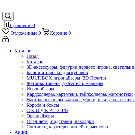
Сравнение
0
Отложенные
0
Корзина
0
Каталог
Назад
Каталог
3D-аксессуары, фигурки первого игрока, светильни
Башни и тарелки для кубиков
MULTIBOX игронайзеры (3D Печать)
Жетоны, токены, указатели, маркеры
Игронайзеры
Кардхолдеры, картотеки, тайлхолдеры, жетонотеки
Настольные игры, карты, кубики, шкатулки, осталь
Короба и боксы
С К И Д К А - 2 0 %
Органайзеры
Планшеты, подставки, накладки
Счетчики, каунтеры, линейки, мешочки
Акции