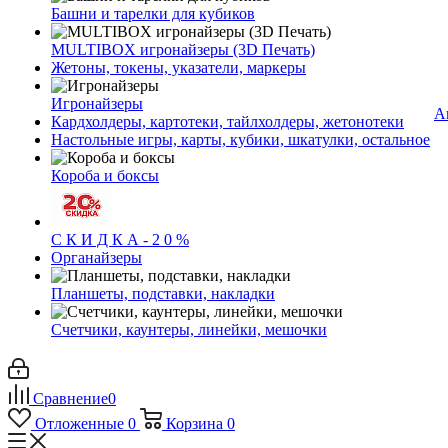
Башни и тарелки для кубиков
MULTIBOX игронайзеры (3D Печать)
Жетоны, токены, указатели, маркеры
Игронайзеры
А
Кардхолдеры, картотеки, тайлхолдеры, жетонотеки
Настольные игры, карты, кубики, шкатулки, остальное
Короба и боксы
С К И Д К А - 2 0 %
Органайзеры
Планшеты, подставки, накладки
Счетчики, каунтеры, линейки, мешочки
Сравнение
0
Отложенные
0
Корзина
0