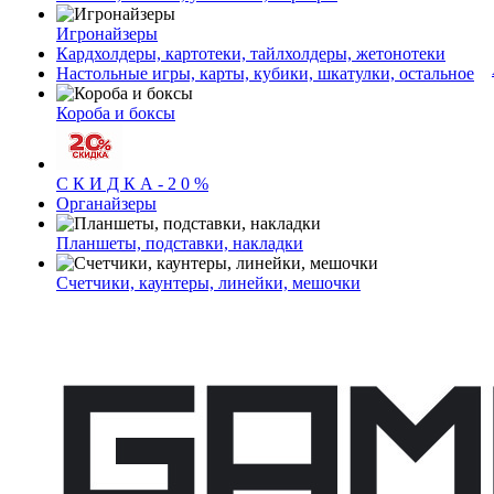
Игронайзеры
Кардхолдеры, картотеки, тайлхолдеры, жетонотеки
Настольные игры, карты, кубики, шкатулки, остальное
Короба и боксы
С К И Д К А - 2 0 %
Органайзеры
Планшеты, подставки, накладки
Счетчики, каунтеры, линейки, мешочки