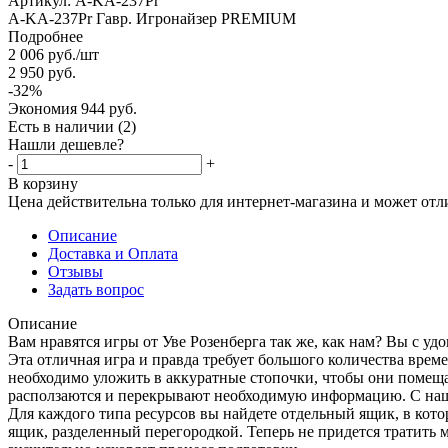
Артикул:
A-KA-237Pr
A-KA-237Pr Гавр. Игронайзер PREMIUM
Подробнее
2 006
руб.
/шт
2 950
руб.
-
32
%
Экономия
944
руб.
Есть в наличии
(2)
Нашли дешевле?
-
+
В корзину
Цена действительна только для интернет-магазина и может отл
Описание
Доставка и Оплата
Отзывы
Задать вопрос
Описание
Вам нравятся игры от Уве Розенберга так же, как нам? Вы с удо
Эта отличная игра и правда требует большого количества врем
необходимо уложить в аккуратные стопочки, чтобы они помеща
расползаются и перекрывают необходимую информацию. С наш
Для каждого типа ресурсов вы найдете отдельный ящик, в кото
ящик, разделенный перегородкой. Теперь не придется тратить 