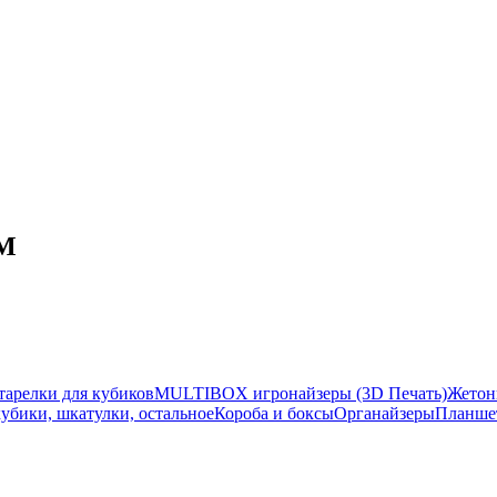
UM
тарелки для кубиков
MULTIBOX игронайзеры (3D Печать)
Жетоны
убики, шкатулки, остальное
Короба и боксы
Органайзеры
Планшет