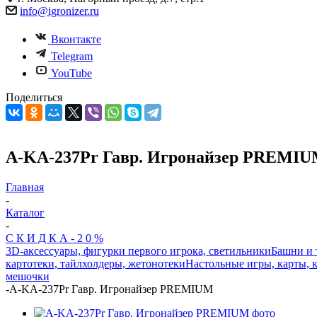
info@igronizer.ru
Вконтакте
Telegram
YouTube
Поделиться
A-KA-237Pr Гавр. Игронайзер PREMI
Главная
-
Каталог
-
С К И Д К А - 2 0 %
3D-аксессуары, фигурки первого игрока, светильники
Башни и 
картотеки, тайлхолдеры, жетонотеки
Настольные игры, карты, к
мешочки
-
A-KA-237Pr Гавр. Игронайзер PREMIUM