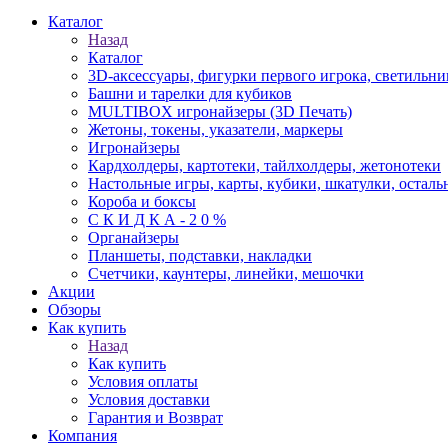
Каталог
Назад
Каталог
3D-аксессуары, фигурки первого игрока, светильни
Башни и тарелки для кубиков
MULTIBOX игронайзеры (3D Печать)
Жетоны, токены, указатели, маркеры
Игронайзеры
Кардхолдеры, картотеки, тайлхолдеры, жетонотеки
Настольные игры, карты, кубики, шкатулки, осталь
Короба и боксы
С К И Д К А - 2 0 %
Органайзеры
Планшеты, подставки, накладки
Счетчики, каунтеры, линейки, мешочки
Акции
Обзоры
Как купить
Назад
Как купить
Условия оплаты
Условия доставки
Гарантия и Возврат
Компания