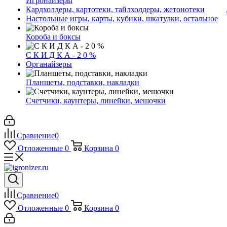
Игронайзеры
Кардхолдеры, картотеки, тайлхолдеры, жетонотеки
Настольные игры, карты, кубики, шкатулки, остальное
Короба и боксы
С К И Д К А - 2 0 %
Органайзеры
Планшеты, подставки, накладки
Счетчики, каунтеры, линейки, мешочки
Сравнение
0
Отложенные
0
Корзина
0
Сравнение
0
Отложенные
0
Корзина
0