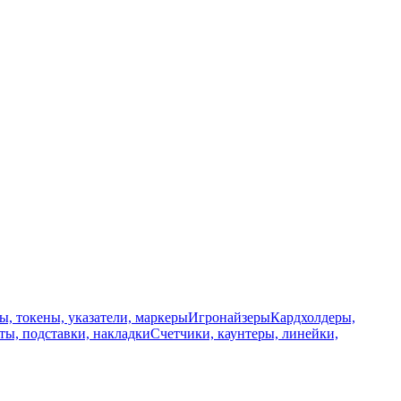
, токены, указатели, маркеры
Игронайзеры
Кардхолдеры,
ы, подставки, накладки
Счетчики, каунтеры, линейки,