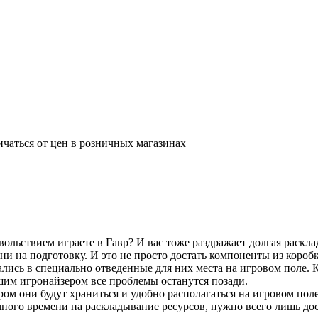
ичаться от цен в розничных магазинах
вольствием играете в Гавр? И вас тоже раздражает долгая раскла
ени на подготовку. И это не просто достать компоненты из коро
лись в специально отведенные для них места на игровом поле.
им игронайзером все проблемы останутся позади.
ром они будут храниться и удобно располагаться на игровом пол
много времени на раскладывание ресурсов, нужно всего лишь дос