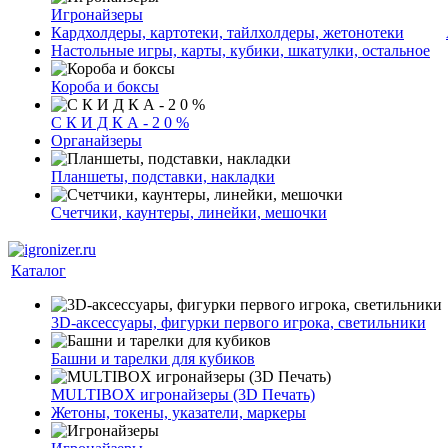
Игронайзеры
Кардхолдеры, картотеки, тайлхолдеры, жетонотеки
Настольные игры, карты, кубики, шкатулки, остальное
Короба и боксы
С К И Д К А - 2 0 %
Органайзеры
Планшеты, подставки, накладки
Счетчики, каунтеры, линейки, мешочки
Каталог
3D-аксессуары, фигурки первого игрока, светильники
Башни и тарелки для кубиков
MULTIBOX игронайзеры (3D Печать)
Жетоны, токены, указатели, маркеры