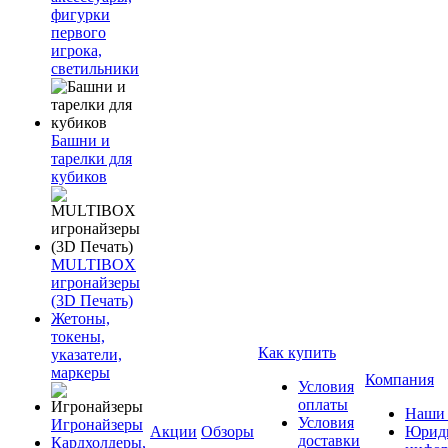
фигурки
первого
игрока,
светильники
Башни и
тарелки для
кубиков
MULTIBOX
игронайзеры
(3D Печать)
Жетоны,
токены,
Как купить
указатели,
маркеры
Компания
Условия
оплаты
Наши 
Условия
Игронайзеры
Акции
Обзоры
Юриди
доставки
Кардхолдеры,