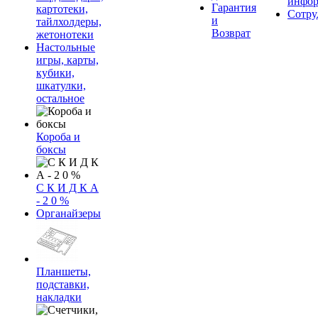
инфор
Гарантия
картотеки,
Сотру
и
тайлхолдеры,
Возврат
жетонотеки
Настольные
игры, карты,
кубики,
шкатулки,
остальное
Короба и
боксы
С К И Д К А
- 2 0 %
Органайзеры
Планшеты,
подставки,
накладки