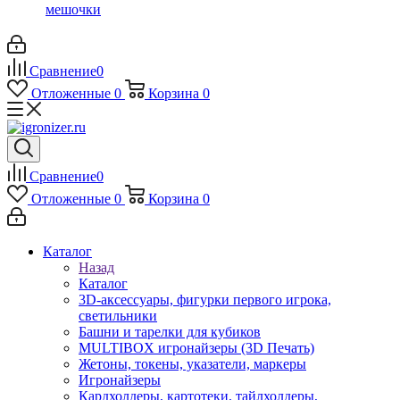
мешочки
Сравнение
0
Отложенные
0
Корзина
0
Сравнение
0
Отложенные
0
Корзина
0
Каталог
Назад
Каталог
3D-аксессуары, фигурки первого игрока,
светильники
Башни и тарелки для кубиков
MULTIBOX игронайзеры (3D Печать)
Жетоны, токены, указатели, маркеры
Игронайзеры
Кардхолдеры, картотеки, тайлхолдеры,