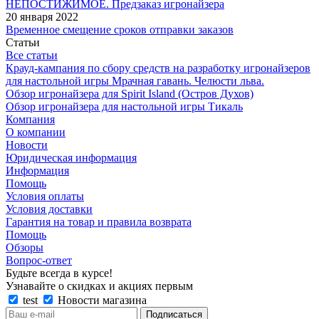
НЕПОСТИЖИМОЕ. Предзаказ игронайзера
20 января 2022
Временное смещение сроков отправки заказов
Статьи
Все статьи
Крауд-кампания по сбору средств на разработку игронайзеров
для настольной игры Мрачная гавань. Челюсти льва.
Обзор игронайзера для Spirit Island (Остров Духов)
Обзор игронайзера для настольной игры Тикаль
Компания
О компании
Новости
Юридическая информация
Информация
Помощь
Условия оплаты
Условия доставки
Гарантия на товар и правила возврата
Помощь
Обзоры
Вопрос-ответ
Будьте всегда в курсе!
Узнавайте о скидках и акциях первым
test
Новости магазина