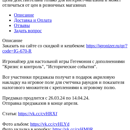
отличаться от цен в розничных магазинах
Описание
Доставка и Оплата
Отзывы
Задать вопрос
Описание
Заказать на сайте со скидкой и кешбеком:
https://igronizer.ru/qr/?
code=IG-670-R
Игронайзер для настольной игры Гегемония с дополнениями
"Кризис и контроль", "Исторические события".
Все участники предзаказа получат в подарок акриловую
накладку на игровое поле для счетчика раундов и показателя
налогового множителя с креплениями к игровому полю.
Предзаказ продлится с 26.03.24 по 14.04.24.
Отправка предзаказов в конце апреля.
Статья:
https://vk.cc/cvHRXf
Фото альбом:
https://vk.cc/cvHLYd
Фото укладка в коробку:
https://vk.cc/cvHM0R