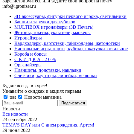
Зарегистрируйтесь или задайте свой вопрос на почту
info@igronizer.ru
3D-аксессуары, фигурки первого игрока, светильники
Башни и тарелки для кубиков
MULTIBOX игронайзеры (3D Печать)
Жетоны, токены, указатели, маркеры
Игронайзеры
Кардхолдеры, картотеки, тайлхолдеры, жетонотеки
Настольные игры, карты, кубики, шкатулки, остальное
Короба и боксы
С К И Д К А - 2 0 %
Органайзеры
Планшеты, подставки, накладки
Счетчики, каунтеры, линейки, мешочки
Будьте всегда в курсе!
Узнавайте о скидках и акциях первым
test
Новости магазина
Новости
Все новости
23 сентября 2022
TEMA'S DAY или С днем рождения, Артем!
29 июня 2022