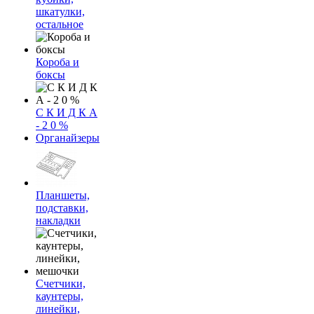
шкатулки,
остальное
Короба и
боксы
С К И Д К А
- 2 0 %
Органайзеры
Планшеты,
подставки,
накладки
Счетчики,
каунтеры,
линейки,