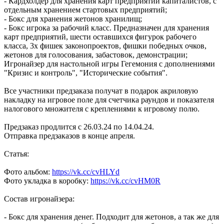
- Кардхолдер для хранения карт предприятий капиталистов, с
отдельным хранением стартовых предприятий;
- Бокс для хранения жетонов хранилищ;
- Бокс игрока за рабочий класс. Предназначен для хранения
карт предприятий, шести оставшихся фигурок рабочего
класса, 3х фишек законопроектов, фишки победных очков,
жетонов для голосования, забастовок, демонстрации;
Игронайзер для настольной игры Гегемония с дополнениями
"Кризис и контроль", "Исторические события".
Все участники предзаказа получат в подарок акриловую
накладку на игровое поле для счетчика раундов и показателя
налогового множителя с креплениями к игровому полю.
Предзаказ продлится с 26.03.24 по 14.04.24.
Отправка предзаказов в конце апреля.
Статья:
Фото альбом:
https://vk.cc/cvHLYd
Фото укладка в коробку:
https://vk.cc/cvHM0R
Состав игронайзера:
- Бокс для хранения денег. Подходит для жетонов, а так же для