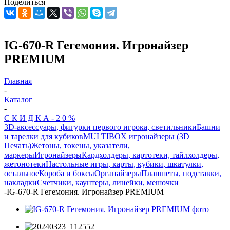
Поделиться
IG-670-R Гегемония. Игронайзер
PREMIUM
Главная
-
Каталог
-
С К И Д К А - 2 0 %
3D-аксессуары, фигурки первого игрока, светильники
Башни
и тарелки для кубиков
MULTIBOX игронайзеры (3D
Печать)
Жетоны, токены, указатели,
маркеры
Игронайзеры
Кардхолдеры, картотеки, тайлхолдеры,
жетонотеки
Настольные игры, карты, кубики, шкатулки,
остальное
Короба и боксы
Органайзеры
Планшеты, подставки,
накладки
Счетчики, каунтеры, линейки, мешочки
-
IG-670-R Гегемония. Игронайзер PREMIUM