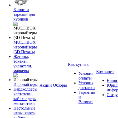
Башни и
тарелки для
кубиков
MULTIBOX
игронайзеры
(3D Печать)
Жетоны,
токены,
Как купить
указатели,
маркеры
Компания
Условия
оплаты
Наши 
Условия
Игронайзеры
Акции
Обзоры
Юриди
доставки
Кардхолдеры,
инфор
Гарантия
картотеки,
Сотру
и
тайлхолдеры,
Возврат
жетонотеки
Настольные
игры, карты,
кубики,