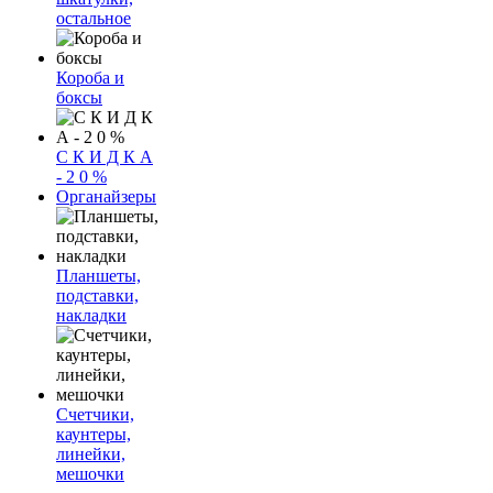
остальное
Короба и
боксы
С К И Д К А
- 2 0 %
Органайзеры
Планшеты,
подставки,
накладки
Счетчики,
каунтеры,
линейки,
мешочки