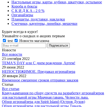
Настольные игры, карты, кубики, шкатулки, остальное
Короба и боксы
С К И Д К А - 2 0 %
Органайзеры
Планшеты, подставки, накладки
Счетчики, каунтеры, линейки, мешочки
Будьте всегда в курсе!
Узнавайте о скидках и акциях первым
test
Новости магазина
Новости
Все новости
23 сентября 2022
TEMA'S DAY или С днем рождения, Артем!
29 июня 2022
НЕПОСТИЖИМОЕ. Предзаказ игронайзера
20 января 2022
Временное смещение сроков отправки заказов
Статьи
Все статьи
Крауд-кампания по сбору средств на разработку игронайзеров
для настольной игры Мрачная гавань. Челюсти льва.
Обзор игронайзера для Spirit Island (Остров Духов)
Обзор игронайзера для настольной игры Тикаль