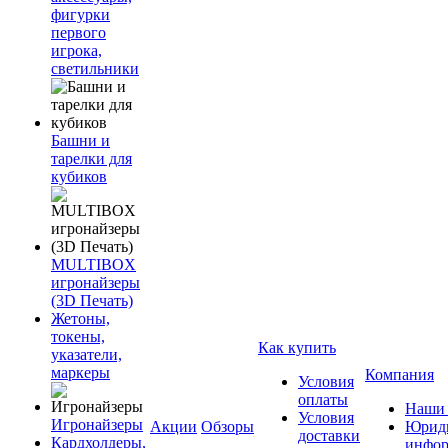
фигурки
первого
игрока,
светильники
Башни и
тарелки для
кубиков
MULTIBOX
игронайзеры
(3D Печать)
Жетоны,
токены,
Как купить
указатели,
маркеры
Компания
Условия
оплаты
Наши 
Условия
Игронайзеры
Акции
Обзоры
Юриди
доставки
Кардхолдеры,
инфор