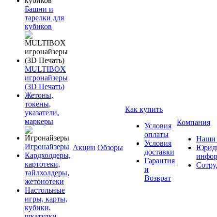
Башни и
тарелки для
кубиков
MULTIBOX
игронайзеры
(3D Печать)
Жетоны,
токены,
Как купить
указатели,
маркеры
Компания
Условия
оплаты
Наши 
Условия
Игронайзеры
Акции
Обзоры
Юриди
доставки
Кардхолдеры,
инфор
Гарантия
картотеки,
Сотру
и
тайлхолдеры,
Возврат
жетонотеки
Настольные
игры, карты,
кубики,
шкатулки,