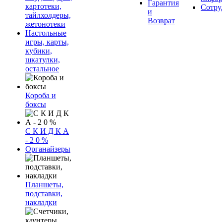
Гарантия
картотеки,
Сотру
и
тайлхолдеры,
Возврат
жетонотеки
Настольные
игры, карты,
кубики,
шкатулки,
остальное
Короба и
боксы
С К И Д К А
- 2 0 %
Органайзеры
Планшеты,
подставки,
накладки