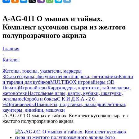
А-AG-011 О мышах и тайнах.
Комплект кусочков сыра из желтого
полупрозрачного акрила
Главная
-
Каталог
-
Жетоны, токены, указатели, маркеры
3D-аксессуары, фигурки первого игрока, светильники
Башни
и тарелки для кубиков
MULTIBOX игронайзеры (3D
Печать)
Игронайзеры
Кардхолдеры, картотеки, тайлхолдеры,
жетонотеки
Настольные игры, карты, кубики, шкатулки,
остальное
Короба и боксы
С К И Д К А - 2 0
%
Органайзеры
Планшеты, подставки, накладки
Счетчики,
каунтеры, линейки, мешочки
-
А-AG-011 О мышах и тайнах. Комплект кусочков сыра из
желтого полупрозрачного акрила