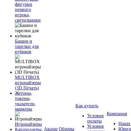
фигурки
первого
игрока,
светильники
Башни и
тарелки для
кубиков
MULTIBOX
игронайзеры
(3D Печать)
Жетоны,
токены,
указатели,
Как купить
маркеры
Компания
Условия
оплаты
Наши 
Игронайзеры
Условия
Акции
Обзоры
Юриди
Кардхолдеры,