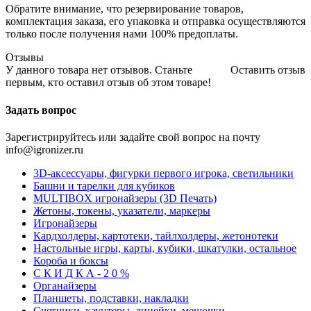
Обратите внимание, что резервирование товаров,
комплектация заказа, его упаковка и отправка осуществляются
только после получения нами 100% предоплаты.
Отзывы
У данного товара нет отзывов. Станьте
Оставить отзыв
первым, кто оставил отзыв об этом товаре!
Задать вопрос
Зарегистрируйтесь или задайте свой вопрос на почту
info@igronizer.ru
3D-аксессуары, фигурки первого игрока, светильники
Башни и тарелки для кубиков
MULTIBOX игронайзеры (3D Печать)
Жетоны, токены, указатели, маркеры
Игронайзеры
Кардхолдеры, картотеки, тайлхолдеры, жетонотеки
Настольные игры, карты, кубики, шкатулки, остальное
Короба и боксы
С К И Д К А - 2 0 %
Органайзеры
Планшеты, подставки, накладки
Счетчики, каунтеры, линейки, мешочки