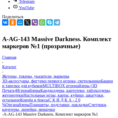
Telegram
YouTube
Поделиться
A-AG-143 Massive Darkness. Комплект
маркеров №1 (прозрачные)
Главная
-
Каталог
-
Жетоны, токены, указатели, маркеры
3D-аксессуары, фигурки первого игрока, светильники
Башни
и тарелки для кубиков
MULTIBOX игронайзеры (3D
Печать)
Игронайзеры
Кардхолдеры, картотеки, тайлхолдеры,
жетонотеки
Настольные игры, карты, кубики, шкатулки,
остальное
Короба и боксы
С К И Д К А - 2 0
%
Органайзеры
Планшеты, подставки, накладки
Счетчики,
каунтеры, линейки, мешочки
-
A-AG-143 Massive Darkness. Комплект маркеров №1