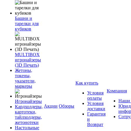
Башни и
тарелки для
кубиков
MULTIBOX
игронайзеры
(3D Печать)
Жетоны,
токены,
указатели,
Как купить
маркеры
Компания
Условия
оплаты
Наши 
Игронайзеры
Условия
Акции
Обзоры
Юриди
Кардхолдеры,
доставки
инфор
картотеки,
Гарантия
Сотру
тайлхолдеры,
и
жетонотеки
Возврат
Настольные