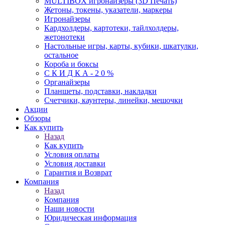
MULTIBOX игронайзеры (3D Печать)
Жетоны, токены, указатели, маркеры
Игронайзеры
Кардхолдеры, картотеки, тайлхолдеры,
жетонотеки
Настольные игры, карты, кубики, шкатулки,
остальное
Короба и боксы
С К И Д К А - 2 0 %
Органайзеры
Планшеты, подставки, накладки
Счетчики, каунтеры, линейки, мешочки
Акции
Обзоры
Как купить
Назад
Как купить
Условия оплаты
Условия доставки
Гарантия и Возврат
Компания
Назад
Компания
Наши новости
Юридическая информация