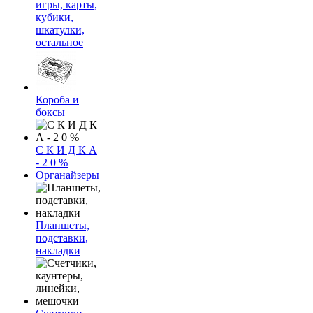
игры, карты,
кубики,
шкатулки,
остальное
Короба и
боксы
С К И Д К А
- 2 0 %
Органайзеры
Планшеты,
подставки,
накладки