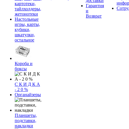
доставки
инфор
картотеки,
Гарантия
Сотру
тайлхолдеры,
и
жетонотеки
Возврат
Настольные
игры, карты,
кубики,
шкатулки,
остальное
Короба и
боксы
С К И Д К А
- 2 0 %
Органайзеры
Планшеты,
подставки,
накладки