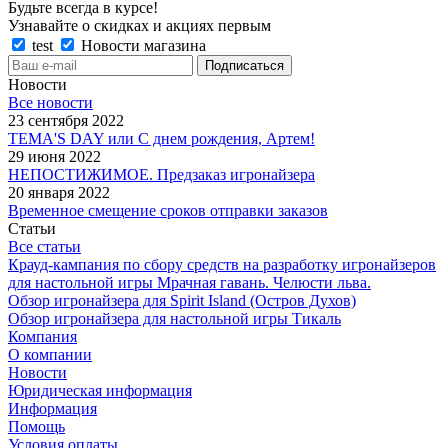
Будьте всегда в курсе!
Узнавайте о скидках и акциях первым
test
Новости магазина
Новости
Все новости
23 сентября 2022
TEMA'S DAY или С днем рождения, Артем!
29 июня 2022
НЕПОСТИЖИМОЕ. Предзаказ игронайзера
20 января 2022
Временное смещение сроков отправки заказов
Статьи
Все статьи
Крауд-кампания по сбору средств на разработку игронайзеров
для настольной игры Мрачная гавань. Челюсти льва.
Обзор игронайзера для Spirit Island (Остров Духов)
Обзор игронайзера для настольной игры Тикаль
Компания
О компании
Новости
Юридическая информация
Информация
Помощь
Условия оплаты