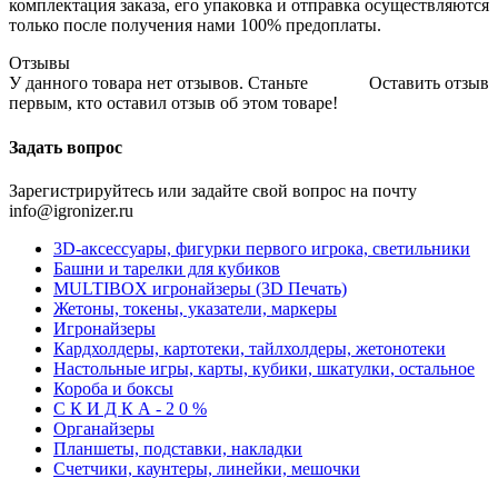
комплектация заказа, его упаковка и отправка осуществляются
только после получения нами 100% предоплаты.
Отзывы
У данного товара нет отзывов. Станьте
Оставить отзыв
первым, кто оставил отзыв об этом товаре!
Задать вопрос
Зарегистрируйтесь или задайте свой вопрос на почту
info@igronizer.ru
3D-аксессуары, фигурки первого игрока, светильники
Башни и тарелки для кубиков
MULTIBOX игронайзеры (3D Печать)
Жетоны, токены, указатели, маркеры
Игронайзеры
Кардхолдеры, картотеки, тайлхолдеры, жетонотеки
Настольные игры, карты, кубики, шкатулки, остальное
Короба и боксы
С К И Д К А - 2 0 %
Органайзеры
Планшеты, подставки, накладки
Счетчики, каунтеры, линейки, мешочки