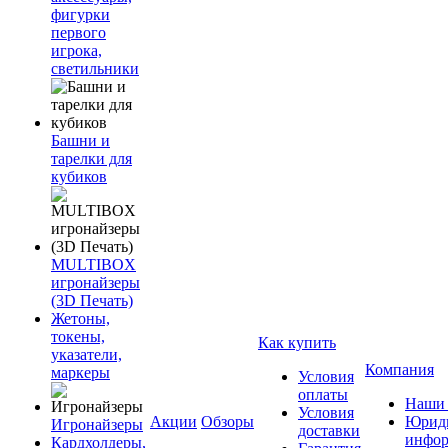
фигурки
первого
игрока,
светильники
Башни и
тарелки для
кубиков
MULTIBOX
игронайзеры
(3D Печать)
Жетоны,
токены,
Как купить
указатели,
Компания
маркеры
Условия
оплаты
Наши 
Условия
Акции
Обзоры
Юриди
Игронайзеры
доставки
инфор
Кардхолдеры,