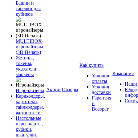
Башни и
тарелки для
кубиков
MULTIBOX
игронайзеры
(3D Печать)
Жетоны,
токены,
Как купить
указатели,
Компания
маркеры
Условия
оплаты
Наши 
Условия
Акции
Обзоры
Юриди
Игронайзеры
доставки
инфор
Кардхолдеры,
Гарантия
Сотру
картотеки,
и
тайлхолдеры,
Возврат
жетонотеки
Настольные
игры, карты,
кубики,
шкатулки,