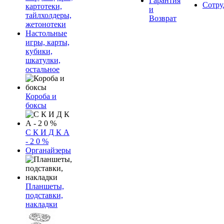
Гарантия
Сотру
картотеки,
и
тайлхолдеры,
Возврат
жетонотеки
Настольные
игры, карты,
кубики,
шкатулки,
остальное
Короба и
боксы
С К И Д К А
- 2 0 %
Органайзеры
Планшеты,
подставки,
накладки