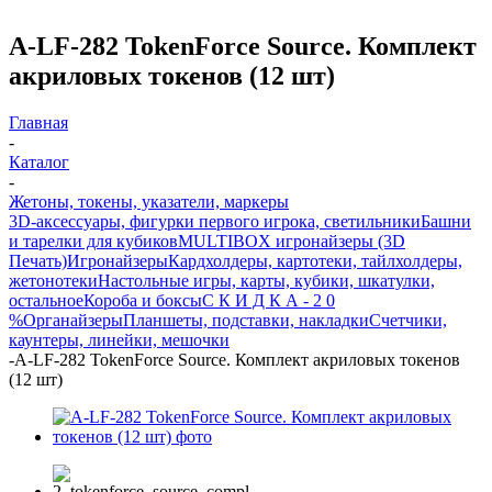
A-LF-282 TokenForce Source. Комплект
акриловых токенов (12 шт)
Главная
-
Каталог
-
Жетоны, токены, указатели, маркеры
3D-аксессуары, фигурки первого игрока, светильники
Башни
и тарелки для кубиков
MULTIBOX игронайзеры (3D
Печать)
Игронайзеры
Кардхолдеры, картотеки, тайлхолдеры,
жетонотеки
Настольные игры, карты, кубики, шкатулки,
остальное
Короба и боксы
С К И Д К А - 2 0
%
Органайзеры
Планшеты, подставки, накладки
Счетчики,
каунтеры, линейки, мешочки
-
A-LF-282 TokenForce Source. Комплект акриловых токенов
(12 шт)