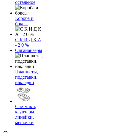
остальное
Короба и
боксы
С К И Д К А
- 2 0 %
Органайзеры
Планшеты,
подставки,
накладки
Счетчики,
каунтеры,
линейки,
мешочки