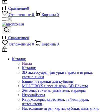
Сравнение
0
Отложенные
0
Корзина
0
Сравнение
0
Отложенные
0
Корзина
0
Каталог
Назад
Каталог
3D-аксессуары, фигурки первого игрока,
светильники
Башни и тарелки для кубиков
MULTIBOX игронайзеры (3D Печать)
Жетоны, токены, указатели, маркеры
Игронайзеры
Кардхолдеры, картотеки, тайлхолдеры,
жетонотеки
Настольные игры, карты, кубики, шкатулки,