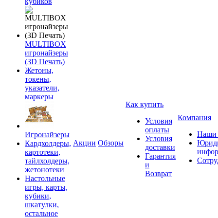
кубиков
MULTIBOX
игронайзеры
(3D Печать)
Жетоны,
токены,
указатели,
маркеры
Как купить
Компания
Условия
оплаты
Наши 
Игронайзеры
Условия
Акции
Обзоры
Юриди
Кардхолдеры,
доставки
инфор
картотеки,
Гарантия
Сотру
тайлхолдеры,
и
жетонотеки
Возврат
Настольные
игры, карты,
кубики,
шкатулки,
остальное