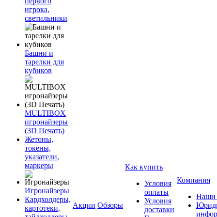
первого
игрока,
светильники
Башни и
тарелки для
кубиков
MULTIBOX
игронайзеры
(3D Печать)
Жетоны,
токены,
указатели,
маркеры
Как купить
Компания
Условия
Игронайзеры
оплаты
Наши 
Кардхолдеры,
Условия
Акции
Обзоры
Юриди
картотеки,
доставки
инфор
тайлхолдеры,