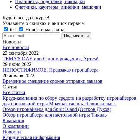
Планшеты, подставки, накладки
Счетчики, каунтеры, линейки, мешочки
Будьте всегда в курсе!
Узнавайте о скидках и акциях первым
test
Новости магазина
Новости
Все новости
23 сентября 2022
TEMA'S DAY или С днем рождения, Артем!
29 июня 2022
НЕПОСТИЖИМОЕ. Предзаказ игронайзера
20 января 2022
Временное смещение сроков отправки заказов
Статьи
Все статьи
Крауд-кампания по сбору средств на разработку игронайзеров
для настольной игры Мрачная гавань. Челюсти льва.
Обзор игронайзера для Spirit Island (Остров Духов)
Обзор игронайзера для настольной игры Тикаль
Компания
О компании
Новости
Юридическая информация