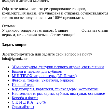
позднее в личном кабинете.
Обратите внимание, что резервирование товаров,
комплектация заказа, его упаковка и отправка осуществляются
только после получения нами 100% предоплаты.
Отзывы
У данного товара нет отзывов. Станьте
Оставить отзыв
первым, кто оставил отзыв об этом товаре!
Задать вопрос
Зарегистрируйтесь или задайте свой вопрос на почту
info@igronizer.ru
3D-аксессуары, фигурки первого игрока, светильники
Башни и тарелки для кубиков
MULTIBOX игронайзеры (3D Печать)
Жетоны, токены, указатели, маркеры
Игронайзеры
Кардхолдеры, картотеки, тайлхолдеры, жетонотеки
Настольные игры, карты, кубики, шкатулки, остальное
Короба и боксы
С К И Д К А - 2 0 %
Органайзеры