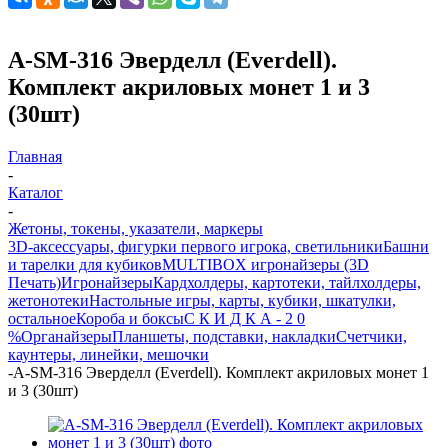
A-SM-316 Эверделл (Everdell).
Комплект акриловых монет 1 и 3
(30шт)
Главная
-
Каталог
-
Жетоны, токены, указатели, маркеры
3D-аксессуары, фигурки первого игрока, светильники
Башни
и тарелки для кубиков
MULTIBOX игронайзеры (3D
Печать)
Игронайзеры
Кардхолдеры, картотеки, тайлхолдеры,
жетонотеки
Настольные игры, карты, кубики, шкатулки,
остальное
Короба и боксы
С К И Д К А - 2 0
%
Органайзеры
Планшеты, подставки, накладки
Счетчики,
каунтеры, линейки, мешочки
-
A-SM-316 Эверделл (Everdell). Комплект акриловых монет 1
и 3 (30шт)