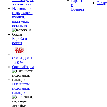
Гарантия
Сотру
жетонотеки
и
Настольные
Возврат
игры, карты,
кубики,
шкатулки,
остальное
Короба и
боксы
С К И Д К А
- 2 0 %
Органайзеры
Планшеты,
подставки,
накладки