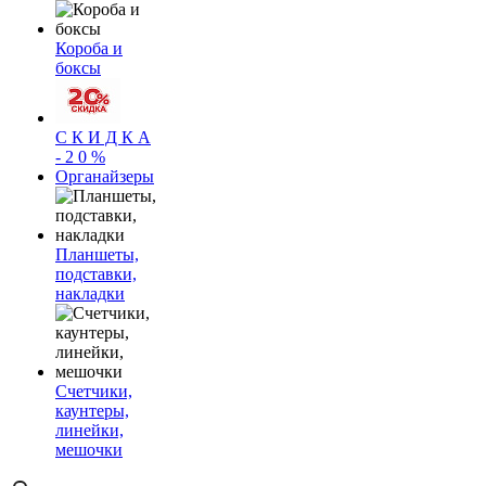
Короба и
боксы
С К И Д К А
- 2 0 %
Органайзеры
Планшеты,
подставки,
накладки
Счетчики,
каунтеры,
линейки,
мешочки