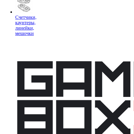
Счетчики,
каунтеры,
линейки,
мешочки