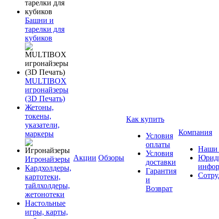
Башни и
тарелки для
кубиков
MULTIBOX
игронайзеры
(3D Печать)
Жетоны,
токены,
Как купить
указатели,
Компания
маркеры
Условия
оплаты
Наши 
Условия
Акции
Обзоры
Юриди
Игронайзеры
доставки
инфор
Кардхолдеры,
Гарантия
Сотру
картотеки,
и
тайлхолдеры,
Возврат
жетонотеки
Настольные
игры, карты,