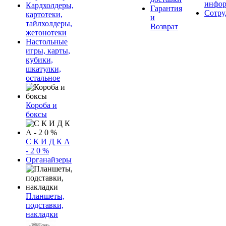
инфор
Кардхолдеры,
Гарантия
Сотру
картотеки,
и
тайлхолдеры,
Возврат
жетонотеки
Настольные
игры, карты,
кубики,
шкатулки,
остальное
Короба и
боксы
С К И Д К А
- 2 0 %
Органайзеры
Планшеты,
подставки,
накладки