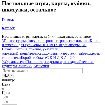
Настольные игры, карты, кубики,
шкатулки, остальное
Главная
-
Каталог
-
Настольные игры, карты, кубики, шкатулки, остальное
3D-аксессуары, фигурки первого игрока, светильники
Башни
и тарелки для кубиков
MULTIBOX игронайзеры (3D
Печать)
Жетоны, токены, указатели,
маркеры
Игронайзеры
Кардхолдеры, картотеки, тайлхолдеры,
жетонотеки
Короба и боксы
С К И Д К А - 2 0
%
Органайзеры
Планшеты, подставки, накладки
Счетчики,
каунтеры, линейки, мешочки
Фильтр:
Цена
Цена