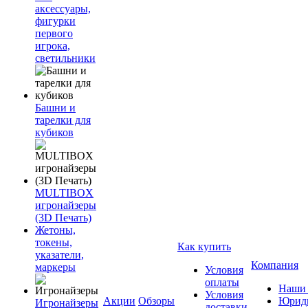
аксессуары,
фигурки
первого
игрока,
светильники
Башни и
тарелки для
кубиков
MULTIBOX
игронайзеры
(3D Печать)
Жетоны,
токены,
Как купить
указатели,
Компания
маркеры
Условия
оплаты
Наши 
Условия
Акции
Обзоры
Юриди
Игронайзеры
доставки