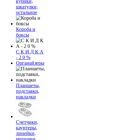
кубики,
шкатулки,
остальное
Короба и
боксы
С К И Д К А
- 2 0 %
Органайзеры
Планшеты,
подставки,
накладки
Счетчики,
каунтеры,
линейки,
мешочки