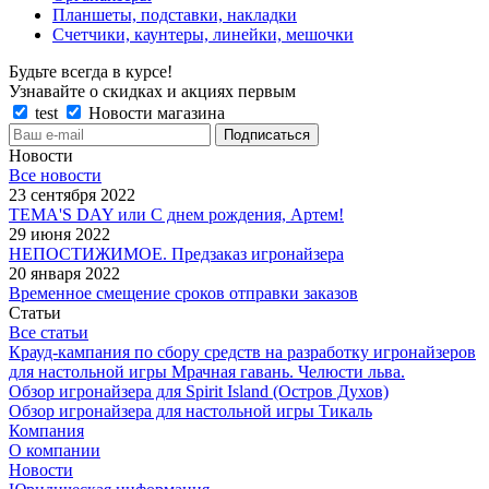
Планшеты, подставки, накладки
Счетчики, каунтеры, линейки, мешочки
Будьте всегда в курсе!
Узнавайте о скидках и акциях первым
test
Новости магазина
Новости
Все новости
23 сентября 2022
TEMA'S DAY или С днем рождения, Артем!
29 июня 2022
НЕПОСТИЖИМОЕ. Предзаказ игронайзера
20 января 2022
Временное смещение сроков отправки заказов
Статьи
Все статьи
Крауд-кампания по сбору средств на разработку игронайзеров
для настольной игры Мрачная гавань. Челюсти льва.
Обзор игронайзера для Spirit Island (Остров Духов)
Обзор игронайзера для настольной игры Тикаль
Компания
О компании
Новости