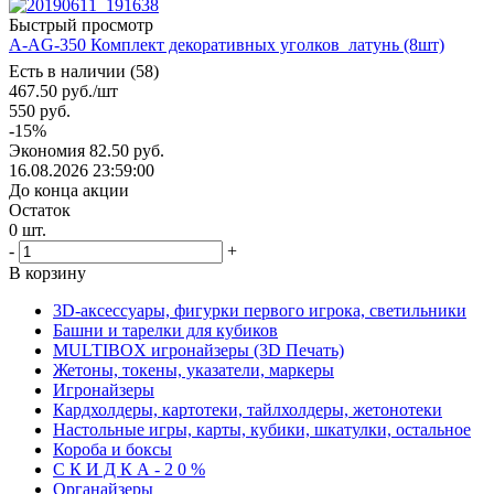
Быстрый просмотр
A-AG-350 Комплект декоративных уголков_латунь (8шт)
Есть в наличии (58)
467.50
руб.
/шт
550
руб.
-
15
%
Экономия
82.50
руб.
16.08.2026 23:59:00
До конца акции
Остаток
0
шт.
-
+
В корзину
3D-аксессуары, фигурки первого игрока, светильники
Башни и тарелки для кубиков
MULTIBOX игронайзеры (3D Печать)
Жетоны, токены, указатели, маркеры
Игронайзеры
Кардхолдеры, картотеки, тайлхолдеры, жетонотеки
Настольные игры, карты, кубики, шкатулки, остальное
Короба и боксы
С К И Д К А - 2 0 %
Органайзеры