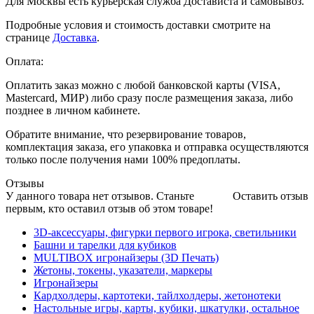
Для Москвы есть курьерская служба Достависта и самовывоз.
Подробные условия и стоимость доставки смотрите на
странице
Доставка
.
Оплата:
Оплатить заказ можно с любой банковской карты (VISA,
Mastercard, МИР) либо сразу после размещения заказа, либо
позднее в личном кабинете.
Обратите внимание, что резервирование товаров,
комплектация заказа, его упаковка и отправка осуществляются
только после получения нами 100% предоплаты.
Отзывы
У данного товара нет отзывов. Станьте
Оставить отзыв
первым, кто оставил отзыв об этом товаре!
3D-аксессуары, фигурки первого игрока, светильники
Башни и тарелки для кубиков
MULTIBOX игронайзеры (3D Печать)
Жетоны, токены, указатели, маркеры
Игронайзеры
Кардхолдеры, картотеки, тайлхолдеры, жетонотеки
Настольные игры, карты, кубики, шкатулки, остальное