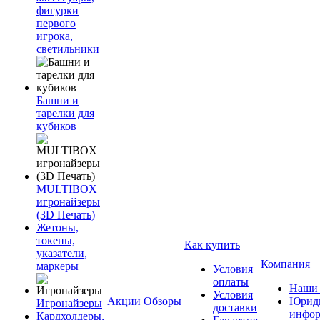
фигурки
первого
игрока,
светильники
Башни и
тарелки для
кубиков
MULTIBOX
игронайзеры
(3D Печать)
Жетоны,
токены,
Как купить
указатели,
Компания
маркеры
Условия
оплаты
Наши 
Условия
Акции
Обзоры
Юриди
Игронайзеры
доставки
инфор
Кардхолдеры,