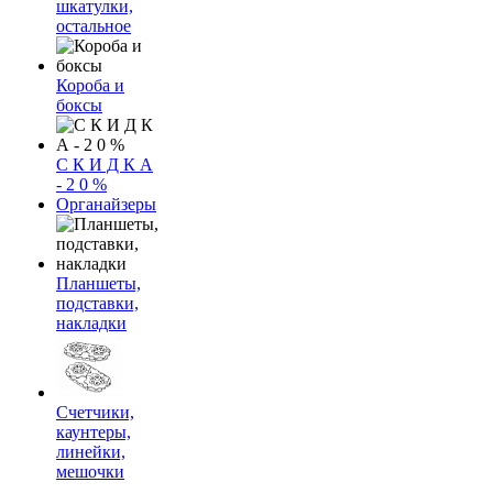
шкатулки,
остальное
Короба и
боксы
С К И Д К А
- 2 0 %
Органайзеры
Планшеты,
подставки,
накладки
Счетчики,
каунтеры,
линейки,
мешочки