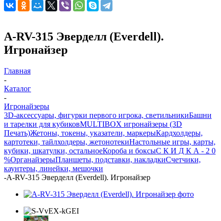
A-RV-315 Эверделл (Everdell).
Игронайзер
Главная
-
Каталог
-
Игронайзеры
3D-аксессуары, фигурки первого игрока, светильники
Башни
и тарелки для кубиков
MULTIBOX игронайзеры (3D
Печать)
Жетоны, токены, указатели, маркеры
Кардхолдеры,
картотеки, тайлхолдеры, жетонотеки
Настольные игры, карты,
кубики, шкатулки, остальное
Короба и боксы
С К И Д К А - 2 0
%
Органайзеры
Планшеты, подставки, накладки
Счетчики,
каунтеры, линейки, мешочки
-
A-RV-315 Эверделл (Everdell). Игронайзер