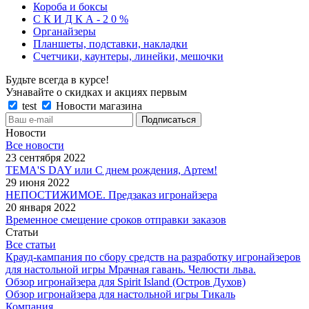
Короба и боксы
С К И Д К А - 2 0 %
Органайзеры
Планшеты, подставки, накладки
Счетчики, каунтеры, линейки, мешочки
Будьте всегда в курсе!
Узнавайте о скидках и акциях первым
test
Новости магазина
Новости
Все новости
23 сентября 2022
TEMA'S DAY или С днем рождения, Артем!
29 июня 2022
НЕПОСТИЖИМОЕ. Предзаказ игронайзера
20 января 2022
Временное смещение сроков отправки заказов
Статьи
Все статьи
Крауд-кампания по сбору средств на разработку игронайзеров
для настольной игры Мрачная гавань. Челюсти льва.
Обзор игронайзера для Spirit Island (Остров Духов)
Обзор игронайзера для настольной игры Тикаль
Компания