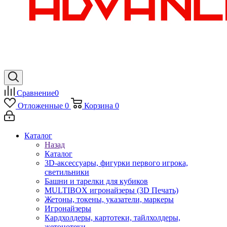
Сравнение
0
Отложенные
0
Корзина
0
Каталог
Назад
Каталог
3D-аксессуары, фигурки первого игрока,
светильники
Башни и тарелки для кубиков
MULTIBOX игронайзеры (3D Печать)
Жетоны, токены, указатели, маркеры
Игронайзеры
Кардхолдеры, картотеки, тайлхолдеры,
жетонотеки