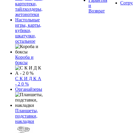
Гарантия
Сотру
картотеки,
и
тайлхолдеры,
Возврат
жетонотеки
Настольные
игры, карты,
кубики,
шкатулки,
остальное
Короба и
боксы
С К И Д К А
- 2 0 %
Органайзеры
Планшеты,
подставки,
накладки