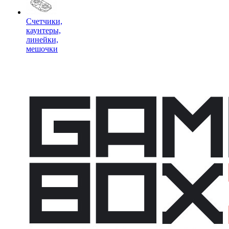
Счетчики,
каунтеры,
линейки,
мешочки